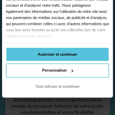
sociaux et d'analyser notre trafic. Nous partageons
également des informations sur l'utilisation de notre site avec
Travailler chez Acadomia
nos partenaires de médias sociaux, de publicité et d'analyse,
qui peuvent combiner celles-ci avec d'autres informations que
présente de
nombreux
vous leur avez fournies ou qu'ils ont collectées lors de votre
avantages
utilisation de leurs services.
Autoriser et continuer
Personnaliser
Enseignez près de chez vous, selon
vos horaires
Tout refuser et continuer
Afin de garantir le meilleur
accompagnement, nous organisons votre
emploi du temps en fonction de votre profil,
vos disponibilités et votre flexibilité.