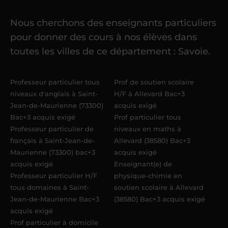
Nous cherchons des enseignants particuliers
Une fois ma candidature validée,
mon
pour donner des cours à nos élèves dans
référent me confie mes premiers
toutes les villes de ce département : Savoie.
élèves
dans un délai de
6 jours
maximum
. Me voilà enseignant(e)
Professeur particulier tous
Prof de soutien scolaire
Acadomia.
niveaux d'anglais à Saint-
H/F à Allevard Bac+3
Jean-de-Maurienne (73300)
acquis exigé
Bac+3 acquis exigé
Prof particulier tous
Professeur particulier de
niveaux en maths à
français à Saint-Jean-de-
Allevard (38580) Bac+3
Maurienne (73300) bac+3
acquis exigé
acquis exigé
Enseignant(e) de
Professeur particulier H/F
physique-chimie en
tous domaines à Saint-
soutien scolaire à Allevard
Jean-de-Maurienne Bac+3
(38580) Bac+3 acquis exigé
acquis exigé
Prof particulier à domicile