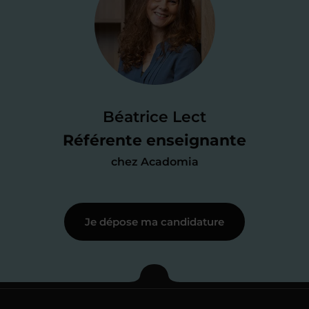
Je valide ma
candidature
Je passe un
test de 15 minutes
pour
faire le point sur mes
connaissances
des programmes scolaires
(et pouvoir
Béatrice Lect
me mettre à jour au besoin) et
Référente enseignante
j’échange en direct avec un chargé de
chez Acadomia
recrutement
pour lui faire part de
ma
motivation à enseigner
.
Je dépose ma candidature
Étape 3
Je commence mes
cours