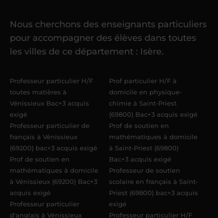
cours
Nous cherchons des enseignants particuliers
Une fois ma candidature validée,
mon
pour accompagner des élèves dans toutes
référent me confie mes premiers
les villes de ce département : Isère.
élèves
dans un délai de
6 jours
maximum
. Me voilà enseignant(e)
Professeur particulier H/F
Prof particulier H/F à
Acadomia.
toutes matières à
domicile en physique-
Vénissieux Bac+3 acquis
chimie à Saint-Priest
exigé
(69800) Bac+3 acquis exigé
Professeur particulier de
Prof de soutien en
français à Vénissieux
mathématiques à domicile
(69200) bac+3 acquis exigé
à Saint-Priest (69800)
Prof de soutien en
Bac+3 acquis exigé
mathématiques à domicile
Professeur de soutien
à Vénissieux (69200) Bac+3
scolaire en français à Saint-
acquis exigé
Priest (69800) bac+3 acquis
Professeur particulier
exigé
d'anglais à Vénissieux
Professeur particulier H/F