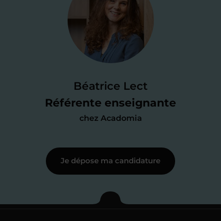
Je valide ma
candidature
Je passe un
test de 15 minutes
pour
faire le point sur mes
connaissances
des programmes scolaires
(et pouvoir
Béatrice Lect
me mettre à jour au besoin) et
Référente enseignante
j’échange en direct avec un chargé de
chez Acadomia
recrutement
pour lui faire part de
ma
motivation à enseigner
.
Je dépose ma candidature
Étape 3
Je commence mes