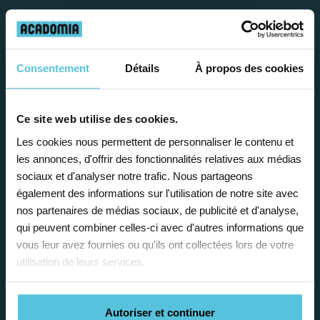
Travailler chez Acadomia
Consentement
Détails
À propos des cookies
présente de
nombreux
avantages
Ce site web utilise des cookies.
Les cookies nous permettent de personnaliser le contenu et
les annonces, d'offrir des fonctionnalités relatives aux médias
sociaux et d'analyser notre trafic. Nous partageons
également des informations sur l'utilisation de notre site avec
nos partenaires de médias sociaux, de publicité et d'analyse,
Enseignez près de chez vous, selon
qui peuvent combiner celles-ci avec d'autres informations que
vos horaires
vous leur avez fournies ou qu'ils ont collectées lors de votre
utilisation de leurs services.
Afin de garantir le meilleur
accompagnement, nous organisons votre
emploi du temps en fonction de votre profil,
Autoriser et continuer
vos disponibilités et votre flexibilité.