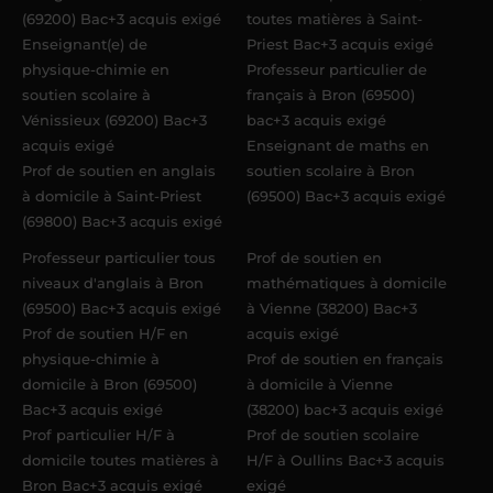
(69200) Bac+3 acquis exigé
toutes matières à Saint-
Enseignant(e) de
Priest Bac+3 acquis exigé
physique-chimie en
Professeur particulier de
soutien scolaire à
français à Bron (69500)
Vénissieux (69200) Bac+3
bac+3 acquis exigé
acquis exigé
Enseignant de maths en
Prof de soutien en anglais
soutien scolaire à Bron
à domicile à Saint-Priest
(69500) Bac+3 acquis exigé
(69800) Bac+3 acquis exigé
Professeur particulier tous
Prof de soutien en
niveaux d'anglais à Bron
mathématiques à domicile
(69500) Bac+3 acquis exigé
à Vienne (38200) Bac+3
Prof de soutien H/F en
acquis exigé
physique-chimie à
Prof de soutien en français
domicile à Bron (69500)
à domicile à Vienne
Bac+3 acquis exigé
(38200) bac+3 acquis exigé
Prof particulier H/F à
Prof de soutien scolaire
domicile toutes matières à
H/F à Oullins Bac+3 acquis
Bron Bac+3 acquis exigé
exigé