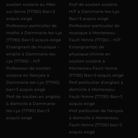
soutien scolaire au Mée-
Prof de soutien scolaire
sur-Seine (77350) Bac+3
H/F à Dammarie-les-Lys
acquis exigé
Bac+3 acquis exigé
Professeur particulier de
Professeur particulier de
maths à Dammarie-les-Lys
musique à Montereau-
(77190) Bac+3 acquis exigé
Fault-Yonne (77130) – H/F
Enseignant de musique –
Enseignant(e) de
emploi à Dammarie-les-
physique-chimie en
Lys (77190) – H/F
soutien scolaire à
Professeur de soutien
Montereau-Fault-Yonne
scolaire en français à
(77130) Bac+3 acquis exigé
Dammarie-les-Lys (77190)
Prof particulier d'anglais à
bac+3 acquis exigé
domicile à Montereau-
Prof de soutien en anglais
Fault-Yonne (77130) Bac+3
à domicile à Dammarie-
acquis exigé
les-Lys (77190) Bac+3
Prof particulier de français
acquis exigé
à domicile à Montereau-
Fault-Yonne (77130) bac+3
acquis exigé