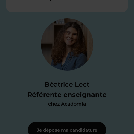
Étape 2
Je valide ma
candidature
Je passe un
test de 15 minutes
pour
faire le point sur mes
connaissances
des programmes scolaires
(et pouvoir
Béatrice Lect
me mettre à jour au besoin) et
Référente enseignante
j’échange en direct avec un chargé de
chez Acadomia
recrutement
pour lui faire part de
ma
motivation à enseigner
.
Je dépose ma candidature