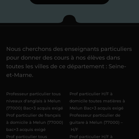
Étape 3
Je commence mes
cours
Nous cherchons des enseignants particuliers
Une fois ma candidature validée,
mon
pour donner des cours à nos élèves dans
référent me confie mes premiers
toutes les villes de ce département : Seine-
élèves
dans un délai de
6 jours
et-Marne.
maximum
. Me voilà enseignant(e)
Acadomia.
Professeur particulier tous
Prof particulier H/F à
niveaux d'anglais à Melun
domicile toutes matières à
(77000) Bac+3 acquis exigé
Melun Bac+3 acquis exigé
Prof particulier de français
Professeur particulier de
à domicile à Melun (77000)
guitare à Melun (77000) –
bac+3 acquis exigé
H/F
Prof particulier tous
Prof particulier H/F à