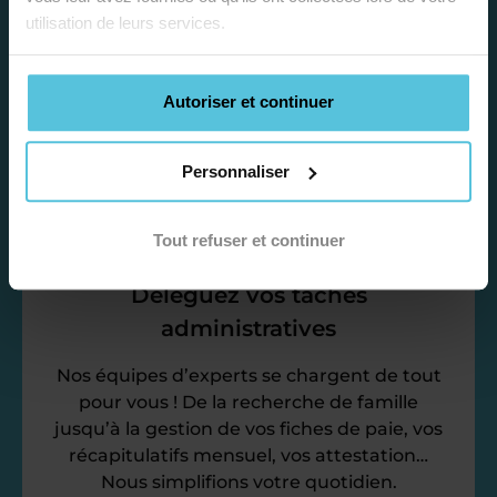
utilisation de leurs services.
Afin de garantir le meilleur
accompagnement, nous organisons votre
emploi du temps en fonction de votre profil,
Autoriser et continuer
vos disponibilités et votre flexibilité.
Personnaliser
Tout refuser et continuer
Déléguez vos tâches
administratives
Nos équipes d’experts se chargent de tout
pour vous ! De la recherche de famille
jusqu’à la gestion de vos fiches de paie, vos
récapitulatifs mensuel, vos attestation…
Nous simplifions votre quotidien.