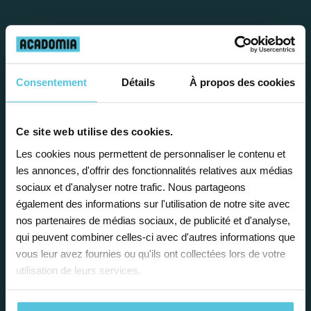
Travailler chez Acadomia
présente de
nombreux
avantages
Consentement
Détails
À propos des cookies
Ce site web utilise des cookies.
Les cookies nous permettent de personnaliser le contenu et
les annonces, d'offrir des fonctionnalités relatives aux médias
Enseignez près de chez vous, selon
sociaux et d'analyser notre trafic. Nous partageons
également des informations sur l'utilisation de notre site avec
vos horaires
nos partenaires de médias sociaux, de publicité et d'analyse,
qui peuvent combiner celles-ci avec d'autres informations que
Afin de garantir le meilleur
vous leur avez fournies ou qu'ils ont collectées lors de votre
accompagnement, nous organisons votre
utilisation de leurs services.
emploi du temps en fonction de votre profil,
vos disponibilités et votre flexibilité.