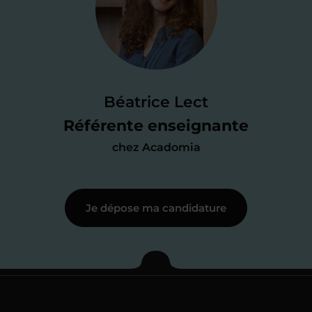
candidature
Je passe un
test de 15 minutes
pour
faire le point sur mes
connaissances
des programmes scolaires
(et pouvoir
Béatrice Lect
me mettre à jour au besoin) et
Référente enseignante
j’échange en direct avec un chargé de
chez Acadomia
recrutement
pour lui faire part de
ma
motivation à enseigner
.
Je dépose ma candidature
Étape 3
Je commence mes
cours