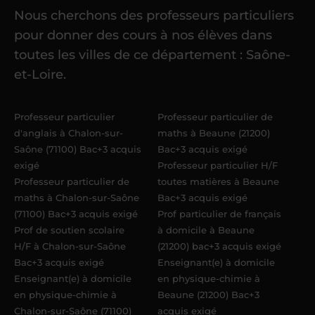
Nous cherchons des professeurs particuliers
Une fois ma candidature validée,
mon
pour donner des cours à nos élèves dans
référent me confie mes premiers
toutes les villes de ce département : Saône-
élèves
dans un délai de
6 jours
et-Loire.
maximum
. Me voilà enseignant(e)
Acadomia.
Professeur particulier
Professeur particulier de
d'anglais à Chalon-sur-
maths à Beaune (21200)
Saône (71100) Bac+3 acquis
Bac+3 acquis exigé
exigé
Professeur particulier H/F
Professeur particulier de
toutes matières à Beaune
maths à Chalon-sur-Saône
Bac+3 acquis exigé
(71100) Bac+3 acquis exigé
Prof particulier de français
Prof de soutien scolaire
à domicile à Beaune
H/F à Chalon-sur-Saône
(21200) bac+3 acquis exigé
Bac+3 acquis exigé
Enseignant(e) à domicile
Enseignant(e) à domicile
en physique-chimie à
en physique-chimie à
Beaune (21200) Bac+3
Chalon-sur-Saône (71100)
acquis exigé