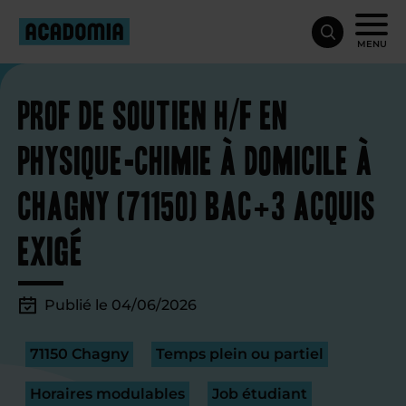
MENU
Prof de soutien H/F en
physique-chimie à domicile à
Chagny (71150) Bac+3 acquis
exigé
Publié le 04/06/2026
71150 Chagny
Temps plein ou partiel
Horaires modulables
Job étudiant