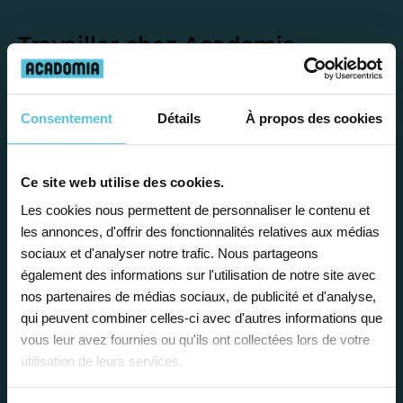
Travailler chez Acadomia
présente de
nombreux
avantages
Consentement
Détails
À propos des cookies
Ce site web utilise des cookies.
Les cookies nous permettent de personnaliser le contenu et
les annonces, d'offrir des fonctionnalités relatives aux médias
Enseignez près de chez vous, selon
sociaux et d'analyser notre trafic. Nous partageons
vos horaires
également des informations sur l'utilisation de notre site avec
nos partenaires de médias sociaux, de publicité et d'analyse,
Afin de garantir le meilleur
qui peuvent combiner celles-ci avec d'autres informations que
accompagnement, nous organisons votre
vous leur avez fournies ou qu'ils ont collectées lors de votre
emploi du temps en fonction de votre profil,
utilisation de leurs services.
vos disponibilités et votre flexibilité.