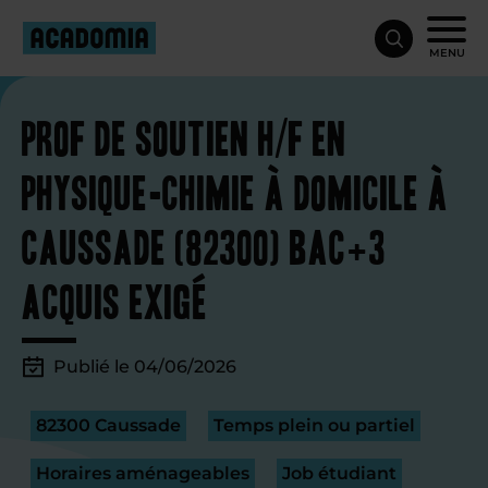
MENU
Prof de soutien H/F en
physique-chimie à domicile à
Caussade (82300) Bac+3
acquis exigé
Publié le 04/06/2026
82300 Caussade
Temps plein ou partiel
Horaires aménageables
Job étudiant