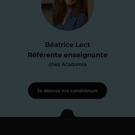
candidature
Je passe un
test de 15 minutes
pour
faire le point sur mes
connaissances
des programmes scolaires
(et pouvoir
Béatrice Lect
me mettre à jour au besoin) et
Référente enseignante
j’échange en direct avec un chargé de
chez Acadomia
recrutement
pour lui faire part de
ma
motivation à enseigner
.
Je dépose ma candidature
Étape 3
Je commence mes
cours