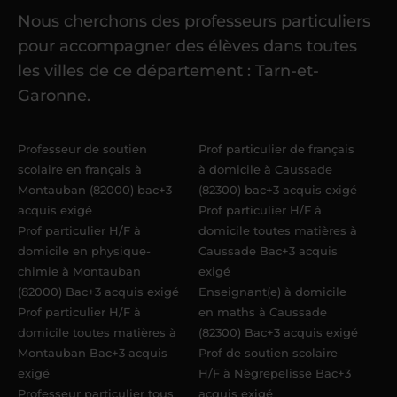
Nous cherchons des professeurs particuliers
Une fois ma candidature validée,
mon
pour accompagner des élèves dans toutes
référent me confie mes premiers
les villes de ce département : Tarn-et-
élèves
dans un délai de
6 jours
Garonne.
maximum
. Me voilà enseignant(e)
Acadomia.
Professeur de soutien
Prof particulier de français
scolaire en français à
à domicile à Caussade
Montauban (82000) bac+3
(82300) bac+3 acquis exigé
acquis exigé
Prof particulier H/F à
Prof particulier H/F à
domicile toutes matières à
domicile en physique-
Caussade Bac+3 acquis
chimie à Montauban
exigé
(82000) Bac+3 acquis exigé
Enseignant(e) à domicile
Prof particulier H/F à
en maths à Caussade
domicile toutes matières à
(82300) Bac+3 acquis exigé
Montauban Bac+3 acquis
Prof de soutien scolaire
exigé
H/F à Nègrepelisse Bac+3
Professeur particulier tous
acquis exigé