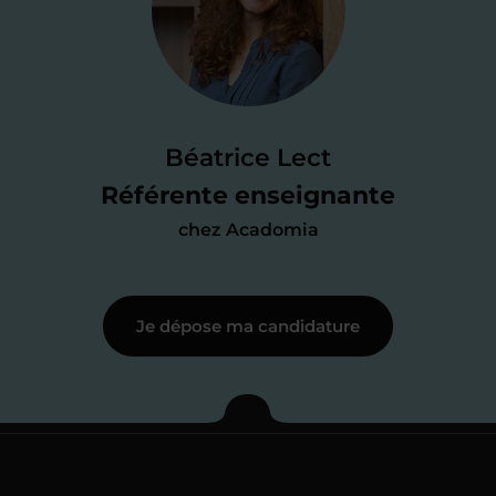
candidature
Je passe un
test de 15 minutes
pour
faire le point sur mes
connaissances
des programmes scolaires
(et pouvoir
Béatrice Lect
me mettre à jour au besoin) et
Référente enseignante
j’échange en direct avec un chargé de
chez Acadomia
recrutement
pour lui faire part de
ma
motivation à enseigner
.
Je dépose ma candidature
Étape 3
Je commence mes
cours