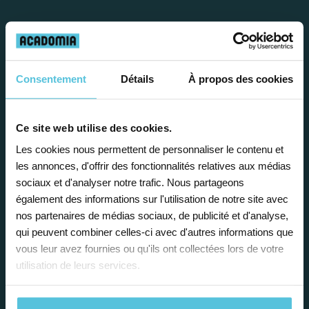
Travailler chez Acadomia
présente de
nombreux
avantages
Consentement
Détails
À propos des cookies
Ce site web utilise des cookies.
Les cookies nous permettent de personnaliser le contenu et
les annonces, d'offrir des fonctionnalités relatives aux médias
Enseignez près de chez vous, selon
sociaux et d'analyser notre trafic. Nous partageons
également des informations sur l'utilisation de notre site avec
vos horaires
nos partenaires de médias sociaux, de publicité et d'analyse,
qui peuvent combiner celles-ci avec d'autres informations que
Afin de garantir le meilleur
vous leur avez fournies ou qu'ils ont collectées lors de votre
accompagnement, nous organisons votre
utilisation de leurs services.
emploi du temps en fonction de votre profil,
vos disponibilités et votre flexibilité.