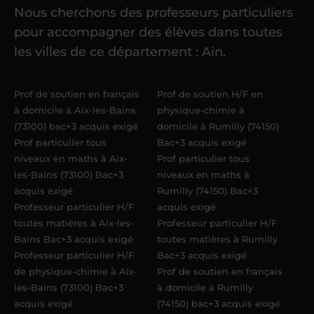
Nous cherchons des professeurs particuliers
Une fois ma candidature validée,
mon
pour accompagner des élèves dans toutes
référent me confie mes premiers
les villes de ce département : Ain.
élèves
dans un délai de
6 jours
maximum
. Me voilà enseignant(e)
Prof de soutien en français
Prof de soutien H/F en
Acadomia.
à domicile à Aix-les-Bains
physique-chimie à
(73100) bac+3 acquis exigé
domicile à Rumilly (74150)
Prof particulier tous
Bac+3 acquis exigé
niveaux en maths à Aix-
Prof particulier tous
les-Bains (73100) Bac+3
niveaux en maths à
acquis exigé
Rumilly (74150) Bac+3
Professeur particulier H/F
acquis exigé
toutes matières à Aix-les-
Professeur particulier H/F
Bains Bac+3 acquis exigé
toutes matières à Rumilly
Professeur particulier H/F
Bac+3 acquis exigé
de physique-chimie à Aix-
Prof de soutien en français
les-Bains (73100) Bac+3
à domicile à Rumilly
acquis exigé
(74150) bac+3 acquis exigé