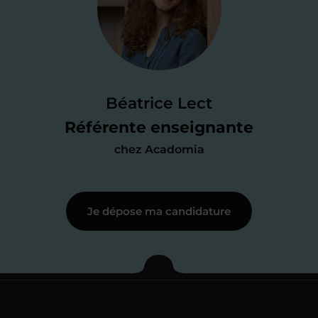
candidature
Je passe un
test de 15 minutes
pour
faire le point sur mes
connaissances
des programmes scolaires
(et pouvoir
Béatrice Lect
me mettre à jour au besoin) et
Référente enseignante
j’échange en direct avec un chargé de
chez Acadomia
recrutement
pour lui faire part de
ma
motivation à enseigner
.
Je dépose ma candidature
Étape 3
Je commence mes
cours