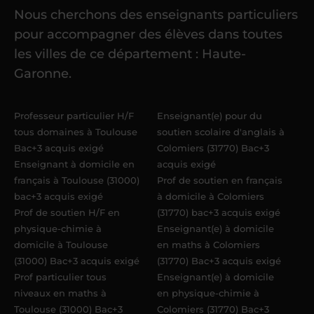
Nous cherchons des enseignants particuliers
Une fois ma candidature validée,
mon
pour accompagner des élèves dans toutes
référent me confie mes premiers
les villes de ce département : Haute-
élèves
dans un délai de
6 jours
Garonne.
maximum
. Me voilà enseignant(e)
Acadomia.
Professeur particulier H/F
Enseignant(e) pour du
tous domaines à Toulouse
soutien scolaire d'anglais à
Bac+3 acquis exigé
Colomiers (31770) Bac+3
Enseignant à domicile en
acquis exigé
français à Toulouse (31000)
Prof de soutien en français
bac+3 acquis exigé
à domicile à Colomiers
Prof de soutien H/F en
(31770) bac+3 acquis exigé
physique-chimie à
Enseignant(e) à domicile
domicile à Toulouse
en maths à Colomiers
(31000) Bac+3 acquis exigé
(31770) Bac+3 acquis exigé
Prof particulier tous
Enseignant(e) à domicile
niveaux en maths à
en physique-chimie à
Toulouse (31000) Bac+3
Colomiers (31770) Bac+3