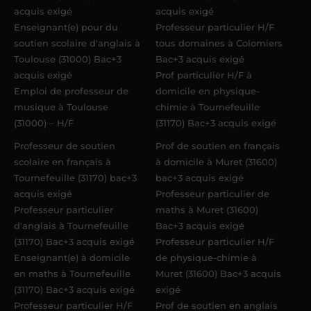
acquis exigé
acquis exigé
Enseignant(e) pour du
Professeur particulier H/F
soutien scolaire d'anglais à
tous domaines à Colomiers
Toulouse (31000) Bac+3
Bac+3 acquis exigé
acquis exigé
Prof particulier H/F à
Emploi de professeur de
domicile en physique-
musique à Toulouse
chimie à Tournefeuille
(31000) – H/F
(31170) Bac+3 acquis exigé
Professeur de soutien
Prof de soutien en français
scolaire en français à
à domicile à Muret (31600)
Tournefeuille (31170) bac+3
bac+3 acquis exigé
acquis exigé
Professeur particulier de
Professeur particulier
maths à Muret (31600)
d'anglais à Tournefeuille
Bac+3 acquis exigé
(31170) Bac+3 acquis exigé
Professeur particulier H/F
Enseignant(e) à domicile
de physique-chimie à
en maths à Tournefeuille
Muret (31600) Bac+3 acquis
(31170) Bac+3 acquis exigé
exigé
Professeur particulier H/F
Prof de soutien en anglais