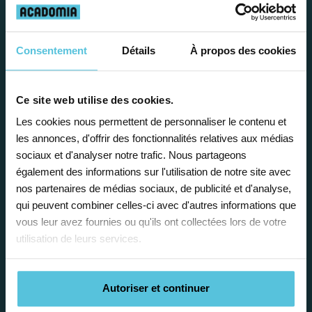
Travailler chez Acadomia
Consentement
Détails
À propos des cookies
présente de
nombreux
avantages
Ce site web utilise des cookies.
Les cookies nous permettent de personnaliser le contenu et
les annonces, d'offrir des fonctionnalités relatives aux médias
sociaux et d'analyser notre trafic. Nous partageons
également des informations sur l'utilisation de notre site avec
Enseignez près de chez vous, selon
nos partenaires de médias sociaux, de publicité et d'analyse,
qui peuvent combiner celles-ci avec d'autres informations que
vos horaires
vous leur avez fournies ou qu'ils ont collectées lors de votre
Afin de garantir le meilleur
utilisation de leurs services.
accompagnement, nous organisons votre
emploi du temps en fonction de votre profil,
vos disponibilités et votre flexibilité.
Autoriser et continuer