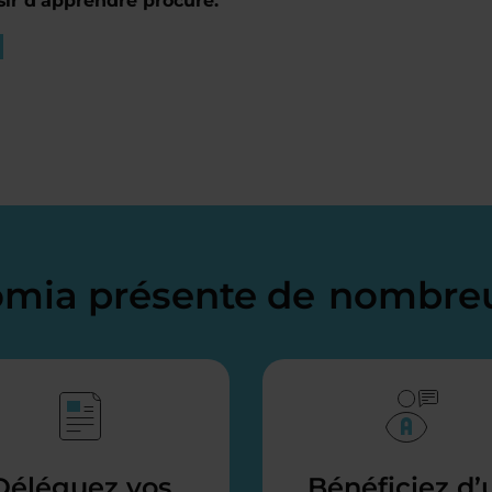
sir d’apprendre procure.
domia présente de
nombreu
Déléguez vos
Bénéficiez d’