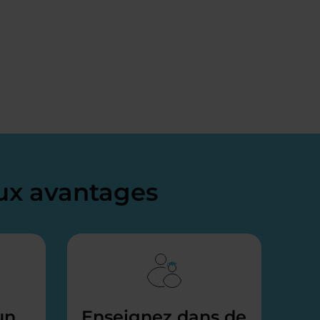
x avantages
un
Enseignez dans de