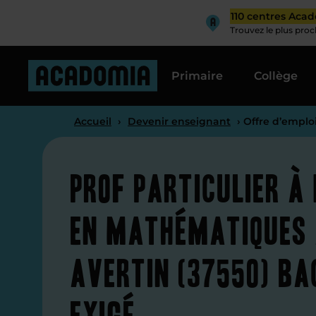
110 centres Aca
Trouvez le plus pro
Primaire
Collège
Accueil
›
Devenir enseignant
› Offre d’emplo
Prof particulier à
en mathématiques 
Avertin (37550) Ba
exigé