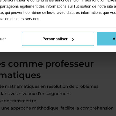
ous le souhaitez géographiquement
s partageons également des informations sur l'utilisation de notre sit
ble professionnellement
yse, qui peuvent combiner celles-ci avec d'autres informations que vou
, ajustés au nombre d’élèves suivis
isation de leurs services.
 gère tout ce volet (cotisations, charges, etc.)
t une appli pour suivre vos cours
nuer
Personnaliser
A
llectifs, des stages ou des cours à distance
disponibilités
és comme professeur
ématiques
de mathématiques en résolution de problèmes,
 dans vos niveaux d’enseignement
ie de transmettre
ar une approche méthodique, facilite la compréhension