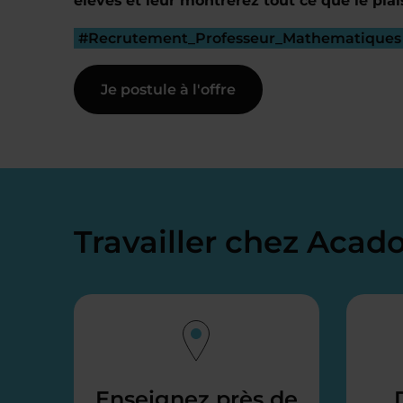
élèves et leur montrerez tout ce que le plai
#Recrutement_Professeur_Mathematiques
Je postule à l'offre
Travailler chez Aca
Enseignez près de