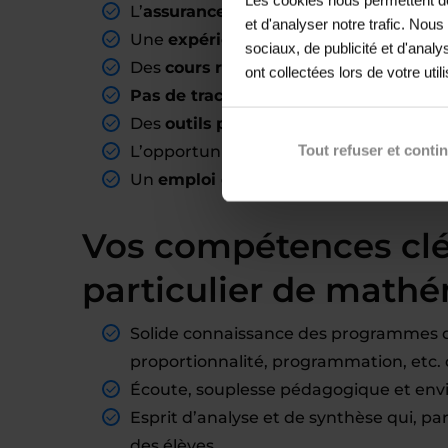
L’
assurance d’avoir des élèves
là où v
et d'analyser notre trafic. Nou
Une
expérience pédagogique
valorisa
sociaux, de publicité et d'anal
Des
cours rémunérés mensuellement
ont collectées lors de votre util
Pas de tracas administratifs
: Acadomia
Des
outils pédagogiques
accessibles e
Tout refuser et conti
L’opportunité de dispenser des cours co
Un
emploi du temps flexible
selon vos 
Vos compétences cl
particulier de math
Solide connaissance des programmes 
proportionnalité, programmation, etc.
Écoute, souplesse pédagogique et env
Esprit d’analyse et de synthèse qui, p
des élèves