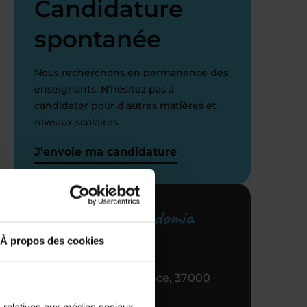
Candidature
spontanée
Nous recherchons en permanence des
enseignants. N’hésitez pas à
candidater pour d’autres matières et
niveaux scolaires.
J’envoie ma candidature
Votre centre Acadomia
référent
À propos des cookies
13 PL de la Resistance, 37000
Tours
s relatives aux médias sociaux