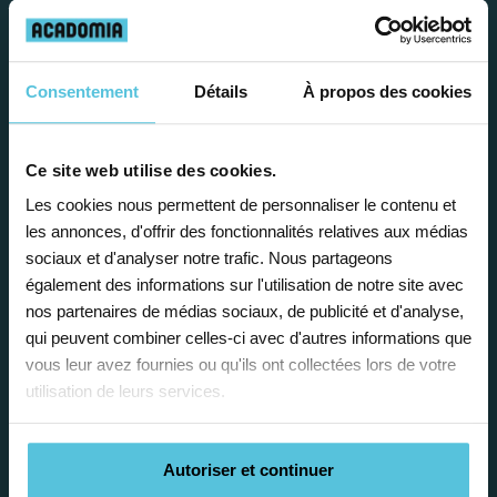
avantages
Consentement
Détails
À propos des cookies
Ce site web utilise des cookies.
Enseignez près de chez vous, selon
Les cookies nous permettent de personnaliser le contenu et
vos horaires
les annonces, d'offrir des fonctionnalités relatives aux médias
sociaux et d'analyser notre trafic. Nous partageons
Afin de garantir le meilleur
également des informations sur l'utilisation de notre site avec
accompagnement, nous organisons votre
nos partenaires de médias sociaux, de publicité et d'analyse,
emploi du temps en fonction de votre profil,
qui peuvent combiner celles-ci avec d'autres informations que
vos disponibilités et votre flexibilité.
vous leur avez fournies ou qu'ils ont collectées lors de votre
utilisation de leurs services.
Autoriser et continuer