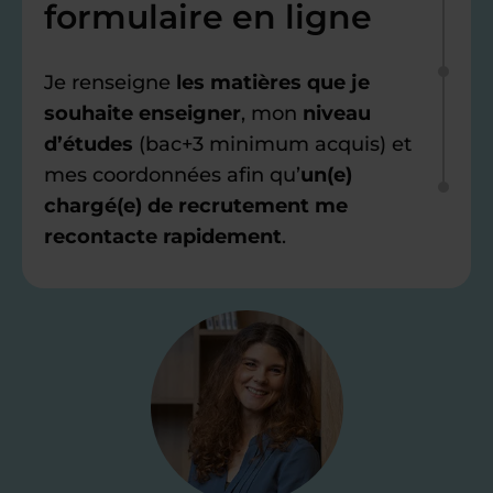
formulaire en ligne
Je renseigne
les matières que je
souhaite enseigner
, mon
niveau
d’études
(bac+3 minimum acquis) et
mes coordonnées afin qu’
un(e)
chargé(e) de recrutement me
recontacte rapidement
.
Étape 2
Je valide ma
candidature
Je passe un
test de 15 minutes
pour