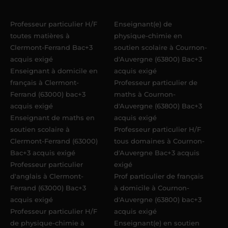
maximum
. Me voilà enseignant(e)
Professeur particulier H/F
Enseignant(e) de
Acadomia.
toutes matières à
physique-chimie en
Clermont-Ferrand Bac+3
soutien scolaire à Cournon-
acquis exigé
d'Auvergne (63800) Bac+3
Enseignant à domicile en
acquis exigé
français à Clermont-
Professeur particulier de
Ferrand (63000) bac+3
maths à Cournon-
acquis exigé
d'Auvergne (63800) Bac+3
Enseignant de maths en
acquis exigé
soutien scolaire à
Professeur particulier H/F
Clermont-Ferrand (63000)
tous domaines à Cournon-
Bac+3 acquis exigé
d'Auvergne Bac+3 acquis
Professeur particulier
exigé
d'anglais à Clermont-
Prof particulier de français
Ferrand (63000) Bac+3
à domicile à Cournon-
acquis exigé
d'Auvergne (63800) bac+3
Professeur particulier H/F
acquis exigé
de physique-chimie à
Enseignant(e) en soutien