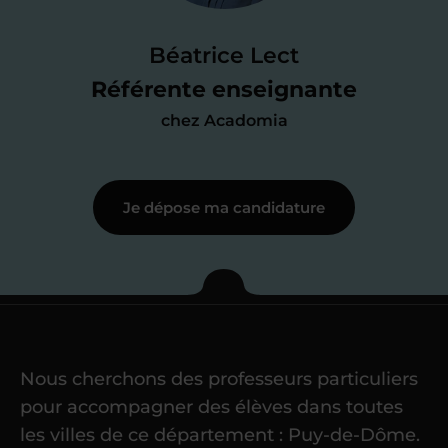
faire le point sur mes
connaissances
des programmes scolaires
(et pouvoir
Béatrice Lect
me mettre à jour au besoin) et
Référente enseignante
j’échange en direct avec un chargé de
chez Acadomia
recrutement
pour lui faire part de
ma
motivation à enseigner
.
Je dépose ma candidature
Étape 3
Je commence mes
cours
Nous cherchons des professeurs particuliers
Une fois ma candidature validée,
mon
pour accompagner des élèves dans toutes
référent me confie mes premiers
les villes de ce département : Puy-de-Dôme.
élèves
dans un délai de
6 jours