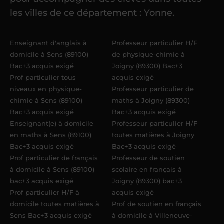
référent me confie mes premiers
les villes de ce département : Yonne.
élèves
dans un délai de
6 jours
maximum
. Me voilà enseignant(e)
Enseignant d'anglais à
Professeur particulier H/F
Acadomia.
domicile à Sens (89100)
de physique-chimie à
Bac+3 acquis exigé
Joigny (89300) Bac+3
Prof particulier tous
acquis exigé
niveaux en physique-
Professeur particulier de
chimie à Sens (89100)
maths à Joigny (89300)
Bac+3 acquis exigé
Bac+3 acquis exigé
Enseignant(e) à domicile
Professeur particulier H/F
en maths à Sens (89100)
toutes matières à Joigny
Bac+3 acquis exigé
Bac+3 acquis exigé
Prof particulier de français
Professeur de soutien
à domicile à Sens (89100)
scolaire en français à
bac+3 acquis exigé
Joigny (89300) bac+3
Prof particulier H/F à
acquis exigé
domicile toutes matières à
Prof de soutien en français
Sens Bac+3 acquis exigé
à domicile à Villeneuve-