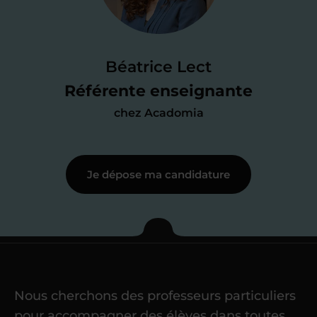
Je passe un
test de 15 minutes
pour
faire le point sur mes
connaissances
des programmes scolaires
(et pouvoir
Béatrice Lect
me mettre à jour au besoin) et
Référente enseignante
j’échange en direct avec un chargé de
chez Acadomia
recrutement
pour lui faire part de
ma
motivation à enseigner
.
Je dépose ma candidature
Étape 3
Je commence mes
cours
Nous cherchons des professeurs particuliers
Une fois ma candidature validée,
mon
pour accompagner des élèves dans toutes