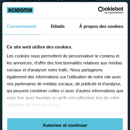
présente de
nombreux
avantages
Consentement
Détails
À propos des cookies
Ce site web utilise des cookies.
Les cookies nous permettent de personnaliser le contenu et
Enseignez près de chez vous, selon
les annonces, d'offrir des fonctionnalités relatives aux médias
sociaux et d'analyser notre trafic. Nous partageons
vos horaires
également des informations sur l'utilisation de notre site avec
nos partenaires de médias sociaux, de publicité et d'analyse,
Afin de garantir le meilleur
qui peuvent combiner celles-ci avec d'autres informations que
accompagnement, nous organisons votre
vous leur avez fournies ou qu'ils ont collectées lors de votre
emploi du temps en fonction de votre profil,
utilisation de leurs services.
vos disponibilités et votre flexibilité.
Autoriser et continuer