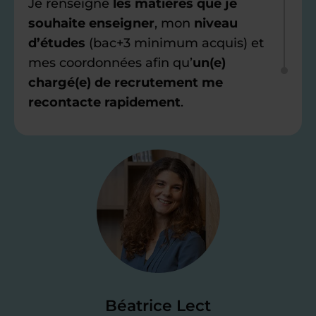
Je renseigne
les matières que je
souhaite enseigner
, mon
niveau
d’études
(bac+3 minimum acquis) et
mes coordonnées afin qu’
un(e)
chargé(e) de recrutement me
recontacte rapidement
.
Étape 2
Je valide ma
candidature
Je passe un
test de 15 minutes
pour
faire le point sur mes
connaissances
des programmes scolaires
(et pouvoir
Béatrice Lect