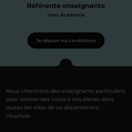
me mettre à jour au besoin) et
Référente enseignante
j’échange en direct avec un chargé de
chez Acadomia
recrutement
pour lui faire part de
ma
motivation à enseigner
.
Je dépose ma candidature
Étape 3
Je commence mes
cours
Nous cherchons des enseignants particuliers
Une fois ma candidature validée,
mon
pour donner des cours à nos élèves dans
référent me confie mes premiers
toutes les villes de ce département :
élèves
dans un délai de
6 jours
Vaucluse.
maximum
. Me voilà enseignant(e)
Acadomia.