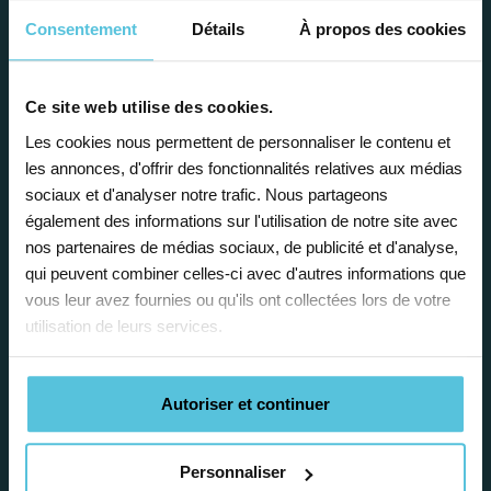
Consentement
Détails
À propos des cookies
Ce site web utilise des cookies.
Enseignez près de chez vous, selon
Les cookies nous permettent de personnaliser le contenu et
vos horaires
les annonces, d'offrir des fonctionnalités relatives aux médias
sociaux et d'analyser notre trafic. Nous partageons
Afin de garantir le meilleur
également des informations sur l'utilisation de notre site avec
accompagnement, nous organisons votre
nos partenaires de médias sociaux, de publicité et d'analyse,
emploi du temps en fonction de votre profil,
qui peuvent combiner celles-ci avec d'autres informations que
vos disponibilités et votre flexibilité.
vous leur avez fournies ou qu'ils ont collectées lors de votre
utilisation de leurs services.
Autoriser et continuer
Déléguez vos tâches
Personnaliser
administratives