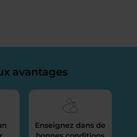
x avantages
un
Enseignez dans de
r
bonnes conditions