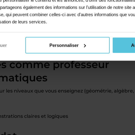
 mois, fonction du nombre d’élèves que vous souhaitez
s partageons également des informations sur l'utilisation de notre sit
en charge
par Acadomia (charges, cotisation retraite, et
yse, qui peuvent combiner celles-ci avec d'autres informations que vou
ition et une application mobile pour gérer vos cours
isation de leurs services.
lectifs ou des stages de vacances en centre, ou même e
avec un autre emploi
nuer
Personnaliser
A
és comme professeur
ématiques
 les niveaux que vous enseignez (géométrie, algèbre,
trations claires et logiques