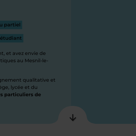
u partiel
 étudiant
t, et avez envie de
iques au Mesnil-le-
gnement qualitative et
ège, lycée et du
s particuliers de