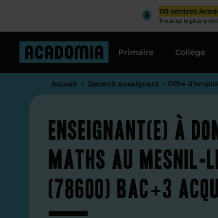
110 centres Aca
Trouvez le plus pro
Primaire
Collège
Accueil
›
Devenir enseignant
› Offre d’emplo
Enseignant(e) à do
maths au Mesnil-l
(78600) Bac+3 acqu