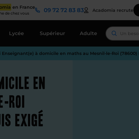
domia
en France
09 72 72 83 83
Acadomia recrute
che de chez vous
Lycée
Supérieur
Adulte
i Enseignant(e) à domicile en maths au Mesnil-le-Roi (78600)
micile en
e-Roi
is exigé