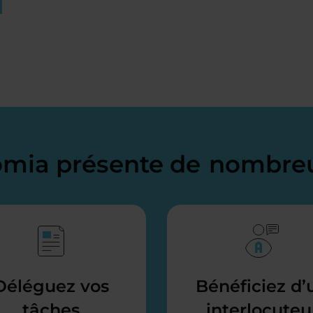
domia présente de
nombreu
Déléguez vos
Bénéficiez d’
tâches
interlocuteu