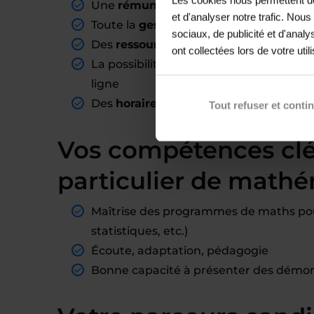
Une
rémunération fixe
à chaque fin de
et d'analyser notre trafic. Nou
Toute la
gestion administrative prise 
sociaux, de publicité et d'anal
Des
ressources pédagogiques
à dispos
ont collectées lors de votre util
La possibilité de donner des cours col
ligne
Des
horaires adaptables
, compatibles 
Tout refuser et conti
Vos compétences cl
particulier de math
Maîtrise des programmes de maths pour
statistiques, etc.)
Écoute, adaptation, pédagogie
Bonne capacité à présenter des démons