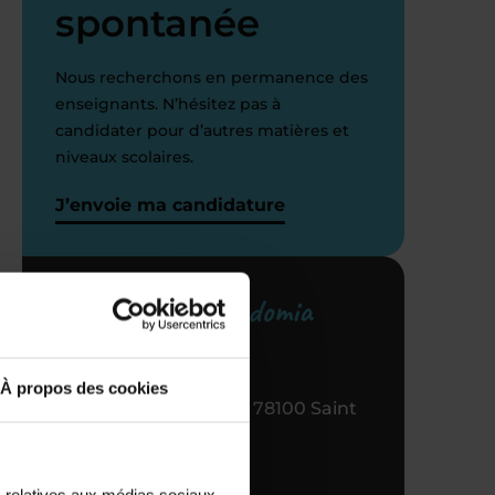
spontanée
Nous recherchons en permanence des
enseignants. N’hésitez pas à
candidater pour d’autres matières et
niveaux scolaires.
J’envoie ma candidature
Votre centre Acadomia
référent
À propos des cookies
7 RUE de Pontoise, 78100 Saint
Germain en Laye
01 39 04 01 01
s relatives aux médias sociaux