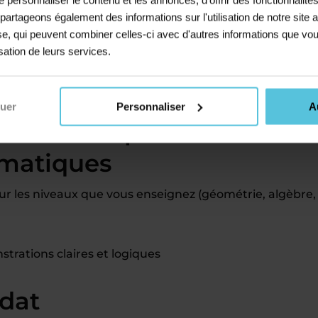
bre d’élèves accompagnés
s partageons également des informations sur l'utilisation de notre sit
rement
prises en charge
(déclarations, cotisations, etc.)
yse, qui peuvent combiner celles-ci avec d'autres informations que vou
ces pédagogiques
à votre disposition
isation de leurs services.
lectifs (en ligne, en centre ou en stages de vacances)
de combiner avec des études ou un emploi
nuer
Personnaliser
A
és comme professeur
ématiques
 les niveaux que vous enseignez (géométrie, algèbre,
trations claires et logiques
idat