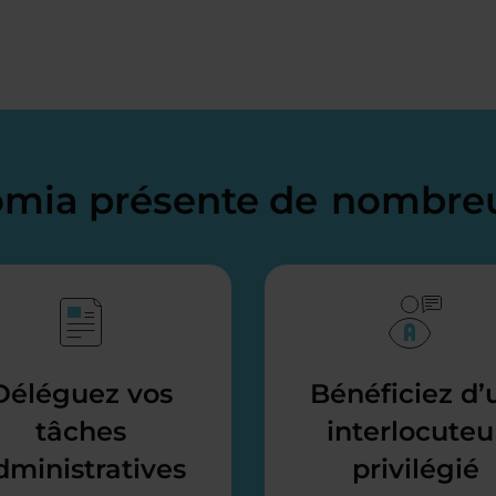
domia présente de
nombreu
Déléguez vos
Bénéficiez d’
tâches
interlocuteu
dministratives
privilégié