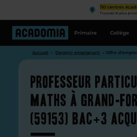
110 centres Aca
Trouvez le plus pro
Primaire
Collège
Accueil
›
Devenir enseignant
› Offre d’emplo
Professeur particu
maths à Grand-For
(59153) Bac+3 acqu