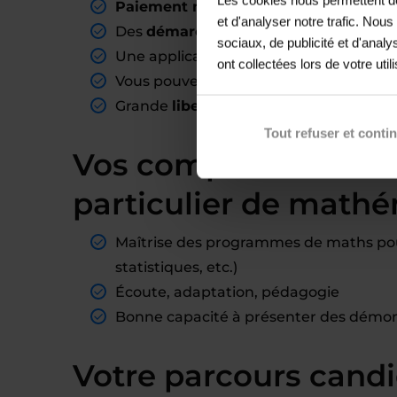
Paiement mensuel fixe
, selon le nom
et d'analyser notre trafic. Nou
Des
démarches administratives
entiè
sociaux, de publicité et d'anal
Une application mobile et des
ressour
ont collectées lors de votre util
Vous pouvez aussi assurer des cours col
Grande
liberté dans vos horaires
afin 
Tout refuser et conti
Vos compétences cl
particulier de math
Maîtrise des programmes de maths pour
statistiques, etc.)
Écoute, adaptation, pédagogie
Bonne capacité à présenter des démons
Votre parcours cand