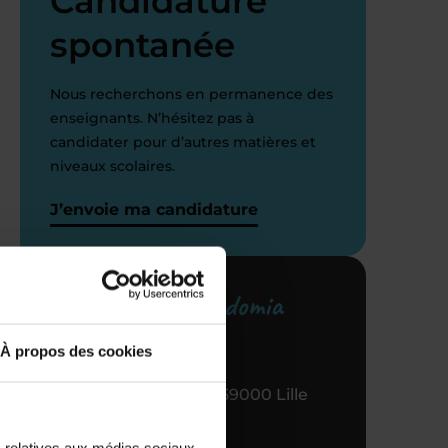
Candidature
spontanée
Nous recherchons en permanence des
enseignants. N’hésitez pas à
candidater pour d’autres matières et
niveaux scolaires.
J’envoie ma candidature
Votre centre Acadomia
référent
À propos des cookies
65 RUE Nationale, 59000 Lille
03 28 38 95 95
s relatives aux médias sociaux