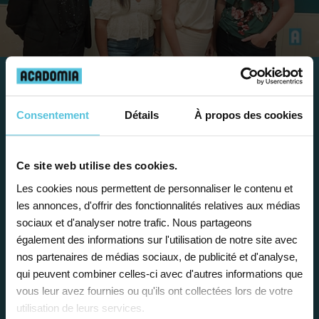
Travailler chez Acadomia
Consentement
Détails
À propos des cookies
présente de
nombreux
avantages
Ce site web utilise des cookies.
Les cookies nous permettent de personnaliser le contenu et
les annonces, d'offrir des fonctionnalités relatives aux médias
sociaux et d'analyser notre trafic. Nous partageons
également des informations sur l'utilisation de notre site avec
nos partenaires de médias sociaux, de publicité et d'analyse,
Enseignez près de chez vous, selon
qui peuvent combiner celles-ci avec d'autres informations que
vos horaires
vous leur avez fournies ou qu'ils ont collectées lors de votre
utilisation de leurs services.