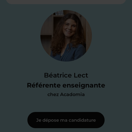
Étape 2
Je valide ma
candidature
Je passe un
test de 15 minutes
pour
faire le point sur mes
connaissances
des programmes scolaires
(et pouvoir
Béatrice Lect
me mettre à jour au besoin) et
Référente enseignante
j’échange en direct avec un chargé de
chez Acadomia
recrutement
pour lui faire part de
ma
motivation à enseigner
.
Je dépose ma candidature
Étape 3