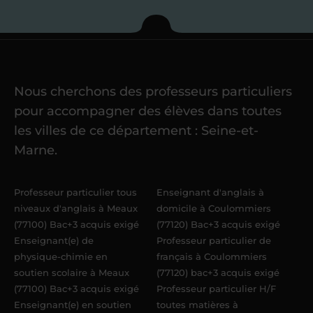
Je commence mes
cours
Nous cherchons des professeurs particuliers
Une fois ma candidature validée,
mon
pour accompagner des élèves dans toutes
référent me confie mes premiers
les villes de ce département : Seine-et-
élèves
dans un délai de
6 jours
Marne.
maximum
. Me voilà enseignant(e)
Acadomia.
Professeur particulier tous
Enseignant d'anglais à
niveaux d'anglais à Meaux
domicile à Coulommiers
(77100) Bac+3 acquis exigé
(77120) Bac+3 acquis exigé
Enseignant(e) de
Professeur particulier de
physique-chimie en
français à Coulommiers
soutien scolaire à Meaux
(77120) bac+3 acquis exigé
(77100) Bac+3 acquis exigé
Professeur particulier H/F
Enseignant(e) en soutien
toutes matières à