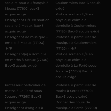
scolaire pour du français à
Coulommiers Bac+3 acquis
Meaux (77100) bac+3
exigé
acquis exigé
Prof de soutien H/F en
Enseignant H/F en soutien
physique-chimie à
scolaire à Meaux Bac+3
domicile à Coulommiers
acquis exigé
(77120) Bac+3 acquis exigé
Enseignant de musique –
Professeur particulier de
emploi à Meaux (77100) –
musique à Coulommiers
H/F
(77120) – H/F
Enseignant(e) à domicile
Prof de soutien H/F en
en maths à Meaux (77100)
physique-chimie à
Bac+3 acquis exigé
domicile à La Ferté-sous-
Jouarre (77260) Bac+3
acquis exigé
Professeur particulier de
Professeur particulier de
maths à La Ferté-sous-
maths à Serris (77700)
Jouarre (77260) Bac+3
Bac+3 acquis exigé
acquis exigé
Donner des cours de
Enseignant d'anglais à
musique à Serris (77700) –