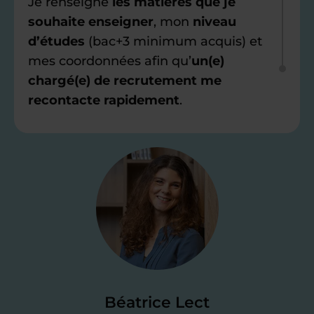
Je renseigne
les matières que je
souhaite enseigner
, mon
niveau
d’études
(bac+3 minimum acquis) et
mes coordonnées afin qu’
un(e)
chargé(e) de recrutement me
recontacte rapidement
.
Étape 2
Je valide ma
candidature
Je passe un
test de 15 minutes
pour
faire le point sur mes
connaissances
des programmes scolaires
(et pouvoir
Béatrice Lect