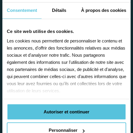
Consentement
Détails
À propos des cookies
Enseignez près de chez vous, selon
Ce site web utilise des cookies.
vos horaires
Les cookies nous permettent de personnaliser le contenu et
les annonces, d'offrir des fonctionnalités relatives aux médias
Afin de garantir le meilleur
sociaux et d'analyser notre trafic. Nous partageons
accompagnement, nous organisons votre
également des informations sur l'utilisation de notre site avec
emploi du temps en fonction de votre profil,
nos partenaires de médias sociaux, de publicité et d'analyse,
vos disponibilités et votre flexibilité.
qui peuvent combiner celles-ci avec d'autres informations que
vous leur avez fournies ou qu'ils ont collectées lors de votre
utilisation de leurs services.
Autoriser et continuer
Déléguez vos tâches
Personnaliser
administratives