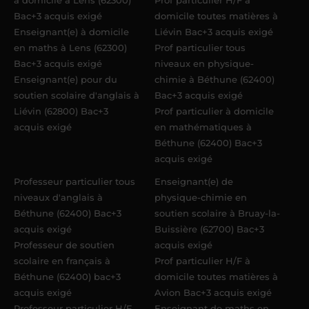
à domicile à Lens (62300)
Prof particulier H/F à
Bac+3 acquis exigé
domicile toutes matières à
Enseignant(e) à domicile
Liévin Bac+3 acquis exigé
en maths à Lens (62300)
Prof particulier tous
Bac+3 acquis exigé
niveaux en physique-
Enseignant(e) pour du
chimie à Béthune (62400)
soutien scolaire d'anglais à
Bac+3 acquis exigé
Liévin (62800) Bac+3
Prof particulier à domicile
acquis exigé
en mathématiques à
Béthune (62400) Bac+3
acquis exigé
Professeur particulier tous
Enseignant(e) de
niveaux d'anglais à
physique-chimie en
Béthune (62400) Bac+3
soutien scolaire à Bruay-la-
acquis exigé
Buissière (62700) Bac+3
Professeur de soutien
acquis exigé
scolaire en français à
Prof particulier H/F à
Béthune (62400) bac+3
domicile toutes matières à
acquis exigé
Avion Bac+3 acquis exigé
Professeur particulier H/F
Enseignant de maths en