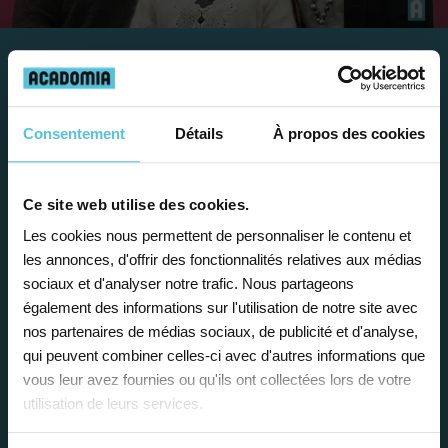
Travailler chez Acadomia
présente de
nombreux
Consentement
Détails
À propos des cookies
avantages
Ce site web utilise des cookies.
Les cookies nous permettent de personnaliser le contenu et
les annonces, d'offrir des fonctionnalités relatives aux médias
sociaux et d'analyser notre trafic. Nous partageons
également des informations sur l'utilisation de notre site avec
Enseignez près de chez vous, selon
nos partenaires de médias sociaux, de publicité et d'analyse,
vos horaires
qui peuvent combiner celles-ci avec d'autres informations que
vous leur avez fournies ou qu'ils ont collectées lors de votre
Afin de garantir le meilleur
utilisation de leurs services.
accompagnement, nous organisons votre
emploi du temps en fonction de votre profil,