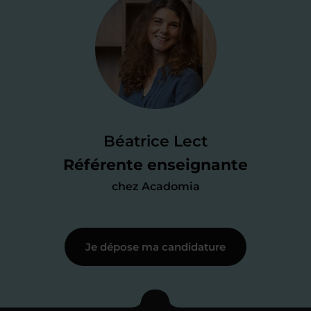
Je valide ma
candidature
Je passe un
test de 15 minutes
pour
faire le point sur mes
connaissances
des programmes scolaires
(et pouvoir
Béatrice Lect
me mettre à jour au besoin) et
Référente enseignante
j’échange en direct avec un chargé de
chez Acadomia
recrutement
pour lui faire part de
ma
motivation à enseigner
.
Je dépose ma candidature
Étape 3
Je commence mes