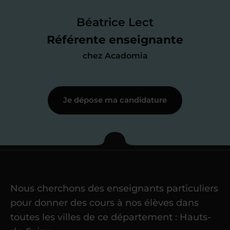
faire le point sur mes
connaissances
des programmes scolaires
(et pouvoir
Béatrice Lect
me mettre à jour au besoin) et
Référente enseignante
j’échange en direct avec un chargé de
chez Acadomia
recrutement
pour lui faire part de
ma
motivation à enseigner
.
Je dépose ma candidature
Étape 3
Je commence mes
cours
Nous cherchons des enseignants particuliers
Une fois ma candidature validée,
mon
pour donner des cours à nos élèves dans
référent me confie mes premiers
toutes les villes de ce département : Hauts-
élèves
dans un délai de
6 jours