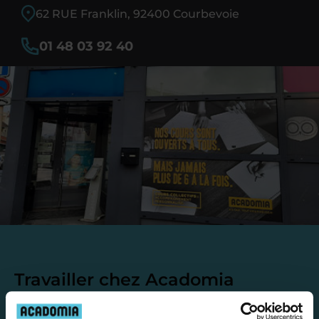
62 RUE Franklin, 92400 Courbevoie
01 48 03 92 40
Travailler chez Acadomia
présente de
nombreux