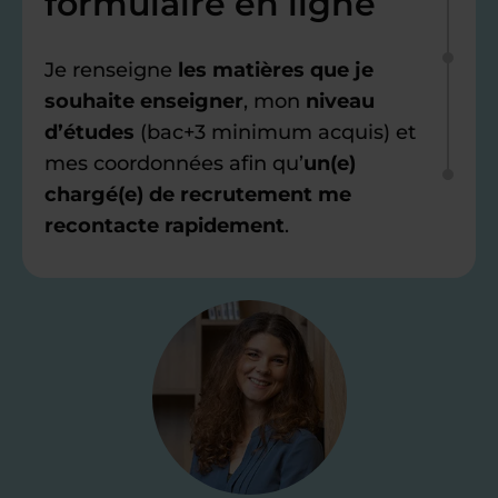
formulaire en ligne
Je renseigne
les matières que je
souhaite enseigner
, mon
niveau
d’études
(bac+3 minimum acquis) et
mes coordonnées afin qu’
un(e)
chargé(e) de recrutement me
recontacte rapidement
.
Étape 2
Je valide ma
candidature
Je passe un
test de 15 minutes
pour