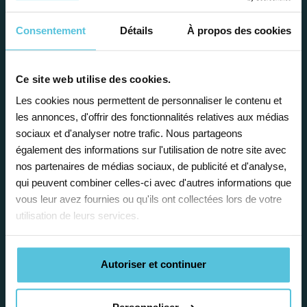
avantages
Consentement
Détails
À propos des cookies
Ce site web utilise des cookies.
Les cookies nous permettent de personnaliser le contenu et
Enseignez près de chez vous, selon
les annonces, d'offrir des fonctionnalités relatives aux médias
vos horaires
sociaux et d'analyser notre trafic. Nous partageons
également des informations sur l'utilisation de notre site avec
Afin de garantir le meilleur
nos partenaires de médias sociaux, de publicité et d'analyse,
accompagnement, nous organisons votre
qui peuvent combiner celles-ci avec d'autres informations que
emploi du temps en fonction de votre profil,
vous leur avez fournies ou qu'ils ont collectées lors de votre
vos disponibilités et votre flexibilité.
utilisation de leurs services.
Autoriser et continuer