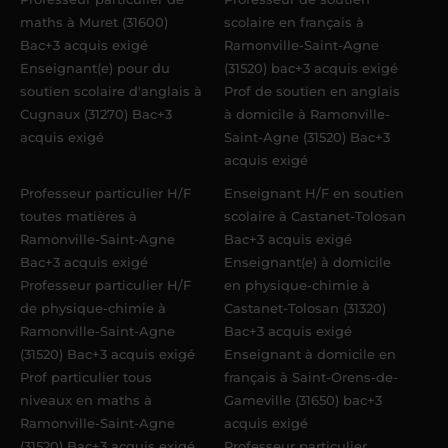
maths à Muret (31600)
scolaire en français à
Bac+3 acquis exigé
Ramonville-Saint-Agne
Enseignant(e) pour du
(31520) bac+3 acquis exigé
soutien scolaire d'anglais à
Prof de soutien en anglais
Cugnaux (31270) Bac+3
à domicile à Ramonville-
acquis exigé
Saint-Agne (31520) Bac+3
acquis exigé
Professeur particulier H/F
Enseignant H/F en soutien
toutes matières à
scolaire à Castanet-Tolosan
Ramonville-Saint-Agne
Bac+3 acquis exigé
Bac+3 acquis exigé
Enseignant(e) à domicile
Professeur particulier H/F
en physique-chimie à
de physique-chimie à
Castanet-Tolosan (31320)
Ramonville-Saint-Agne
Bac+3 acquis exigé
(31520) Bac+3 acquis exigé
Enseignant à domicile en
Prof particulier tous
français à Saint-Orens-de-
niveaux en maths à
Gameville (31650) bac+3
Ramonville-Saint-Agne
acquis exigé
(31520) Bac+3 acquis exigé
Professeur particulier