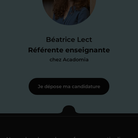
candidature
Je passe un
test de 15 minutes
pour
faire le point sur mes
connaissances
des programmes scolaires
(et pouvoir
Béatrice Lect
me mettre à jour au besoin) et
Référente enseignante
j’échange en direct avec un chargé de
chez Acadomia
recrutement
pour lui faire part de
ma
motivation à enseigner
.
Je dépose ma candidature
Étape 3
Je commence mes
cours