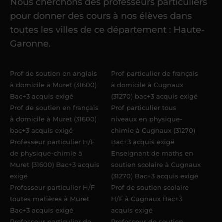
Nous cherchons des professeurs particuliers
Une fois ma candidature validée,
mon
pour donner des cours à nos élèves dans
référent me confie mes premiers
toutes les villes de ce département : Haute-
élèves
dans un délai de
6 jours
Garonne.
maximum
. Me voilà enseignant(e)
Acadomia.
Prof de soutien en anglais
Prof particulier de français
à domicile à Muret (31600)
à domicile à Cugnaux
Bac+3 acquis exigé
(31270) bac+3 acquis exigé
Prof de soutien en français
Prof particulier tous
à domicile à Muret (31600)
niveaux en physique-
bac+3 acquis exigé
chimie à Cugnaux (31270)
Professeur particulier H/F
Bac+3 acquis exigé
de physique-chimie à
Enseignant de maths en
Muret (31600) Bac+3 acquis
soutien scolaire à Cugnaux
exigé
(31270) Bac+3 acquis exigé
Professeur particulier H/F
Prof de soutien scolaire
toutes matières à Muret
H/F à Cugnaux Bac+3
Bac+3 acquis exigé
acquis exigé
Professeur particulier de
Professeur de soutien