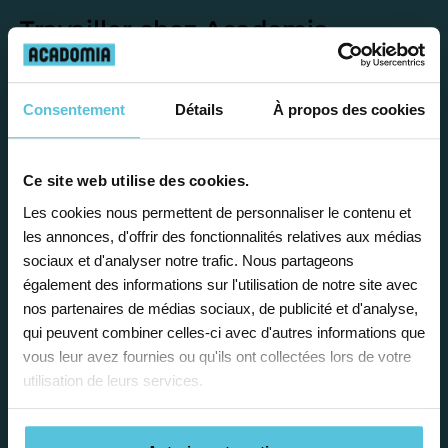
Travailler chez Acadomia
présente de
nombreux
avantages
Consentement
Détails
À propos des cookies
Ce site web utilise des cookies.
Les cookies nous permettent de personnaliser le contenu et
les annonces, d'offrir des fonctionnalités relatives aux médias
Enseignez près de chez vous, selon
sociaux et d'analyser notre trafic. Nous partageons
vos horaires
également des informations sur l'utilisation de notre site avec
nos partenaires de médias sociaux, de publicité et d'analyse,
Afin de garantir le meilleur
qui peuvent combiner celles-ci avec d'autres informations que
accompagnement, nous organisons votre
vous leur avez fournies ou qu'ils ont collectées lors de votre
emploi du temps en fonction de votre profil,
utilisation de leurs services.
vos disponibilités et votre flexibilité.