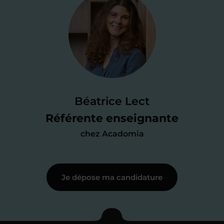
Je valide ma
candidature
Je passe un
test de 15 minutes
pour
faire le point sur mes
connaissances
des programmes scolaires
(et pouvoir
Béatrice Lect
me mettre à jour au besoin) et
Référente enseignante
j’échange en direct avec un chargé de
chez Acadomia
recrutement
pour lui faire part de
ma
motivation à enseigner
.
Je dépose ma candidature
Étape 3
Je commence mes