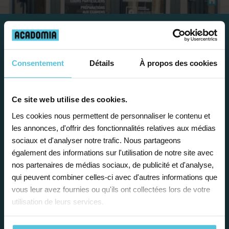
Travailler chez Acadomia
Consentement
Détails
À propos des cookies
présente de
nombreux
avantages
Ce site web utilise des cookies.
Les cookies nous permettent de personnaliser le contenu et
les annonces, d'offrir des fonctionnalités relatives aux médias
sociaux et d'analyser notre trafic. Nous partageons
également des informations sur l'utilisation de notre site avec
nos partenaires de médias sociaux, de publicité et d'analyse,
Enseignez près de chez vous, selon
qui peuvent combiner celles-ci avec d'autres informations que
vos horaires
vous leur avez fournies ou qu'ils ont collectées lors de votre
utilisation de leurs services.
Afin de garantir le meilleur
accompagnement, nous organisons votre
emploi du temps en fonction de votre profil,