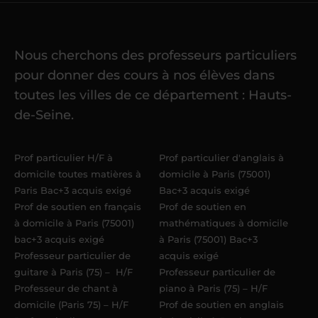
cours
Nous cherchons des professeurs particuliers
Une fois ma candidature validée,
mon
pour donner des cours à nos élèves dans
référent me confie mes premiers
toutes les villes de ce département : Hauts-
élèves
dans un délai de
6 jours
de-Seine.
maximum
. Me voilà enseignant(e)
Acadomia.
Prof particulier H/F à
Prof particulier d'anglais à
domicile toutes matières à
domicile à Paris (75001)
Paris Bac+3 acquis exigé
Bac+3 acquis exigé
Prof de soutien en français
Prof de soutien en
à domicile à Paris (75001)
mathématiques à domicile
bac+3 acquis exigé
à Paris (75001) Bac+3
Professeur particulier de
acquis exigé
guitare à Paris (75) – H/F
Professeur particulier de
Professeur de chant à
piano à Paris (75) – H/F
domicile (Paris 75) – H/F
Prof de soutien en anglais