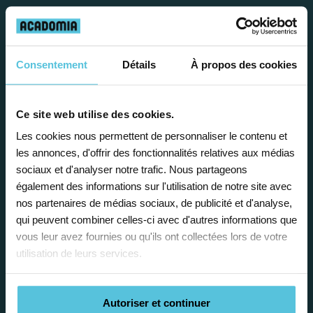
Travailler chez Acadomia
présente de
nombreux
avantages
Consentement
Détails
À propos des cookies
Ce site web utilise des cookies.
Les cookies nous permettent de personnaliser le contenu et
les annonces, d'offrir des fonctionnalités relatives aux médias
Enseignez près de chez vous, selon
sociaux et d'analyser notre trafic. Nous partageons
également des informations sur l'utilisation de notre site avec
vos horaires
nos partenaires de médias sociaux, de publicité et d'analyse,
qui peuvent combiner celles-ci avec d'autres informations que
Afin de garantir le meilleur
vous leur avez fournies ou qu'ils ont collectées lors de votre
accompagnement, nous organisons votre
utilisation de leurs services.
emploi du temps en fonction de votre profil,
vos disponibilités et votre flexibilité.
Autoriser et continuer