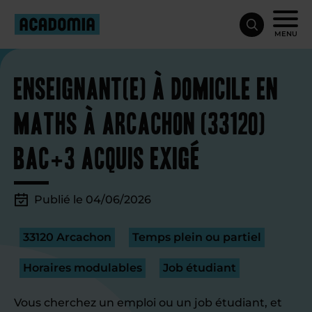
MENU
Enseignant(e) à domicile en
maths à Arcachon (33120)
Bac+3 acquis exigé
Publié le 04/06/2026
33120 Arcachon
Temps plein ou partiel
Horaires modulables
Job étudiant
Vous cherchez un emploi ou un job étudiant, et