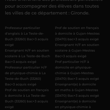
Une fois ma candidature validée,
mon
pour accompagner des élèves dans toutes
référent me confie mes premiers
les villes de ce département : Gironde.
élèves
dans un délai de
6 jours
maximum
. Me voilà enseignant(e)
Professeur particulier
Prof de soutien en français
Acadomia.
d'anglais à La Teste-de-
à domicile à Gujan-Mestras
Buch (33260) Bac+3 acquis
(33470) bac+3 acquis exigé
exigé
Enseignant H/F en soutien
Enseignant H/F en soutien
scolaire à Gujan-Mestras
scolaire à La Teste-de-Buch
Bac+3 acquis exigé
Bac+3 acquis exigé
Prof particulier H/F à
Professeur particulier H/F
domicile en physique-
de physique-chimie à La
chimie à Gujan-Mestras
Teste-de-Buch (33260)
(33470) Bac+3 acquis exigé
Bac+3 acquis exigé
Enseignant(e) à domicile
Prof de soutien en français
en maths à Gujan-Mestras
à domicile à La Teste-de-
(33470) Bac+3 acquis exigé
Buch (33260) bac+3 acquis
Enseignant(e) à domicile
exigé
en physique-chimie à