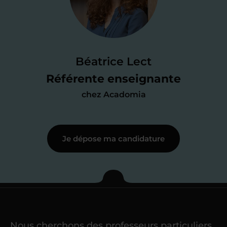
candidature
Je passe un
test de 15 minutes
pour
faire le point sur mes
connaissances
des programmes scolaires
(et pouvoir
Béatrice Lect
me mettre à jour au besoin) et
Référente enseignante
j’échange en direct avec un chargé de
chez Acadomia
recrutement
pour lui faire part de
ma
motivation à enseigner
.
Je dépose ma candidature
Étape 3
Je commence mes
cours
Nous cherchons des professeurs particuliers