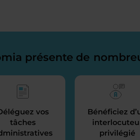
domia présente de
nombreu
Déléguez vos
Bénéficiez d’
tâches
interlocuteu
dministratives
privilégié