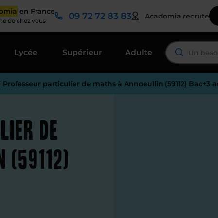
domia
en France
09 72 72 83 83
Acadomia recrute
che de chez vous
Lycée
Supérieur
Adulte
i Professeur particulier de maths à Annoeullin (59112) Bac+3 a
lier de
 (59112)
é