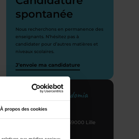
Candidature
spontanée
Nous recherchons en permanence des
enseignants. N’hésitez pas à
candidater pour d’autres matières et
niveaux scolaires.
J’envoie ma candidature
Votre centre Acadomia
référent
À propos des cookies
65 RUE Nationale, 59000 Lille
03 28 38 95 95
s relatives aux médias sociaux