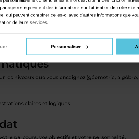
gralité des
formalités administratives
s partageons également des informations sur l'utilisation de notre sit
iques et à une appli mobile de suivi
yse, qui peuvent combiner celles-ci avec d'autres informations que vou
ntre ou en stage collectif pendant les vacances
isation de leurs services.
 activité parallèle
és comme professeur
nuer
Personnaliser
A
ématiques
 les niveaux que vous enseignez (géométrie, algèbre,
trations claires et logiques
idat
tre parcours, vos objectifs et votre personnalité.