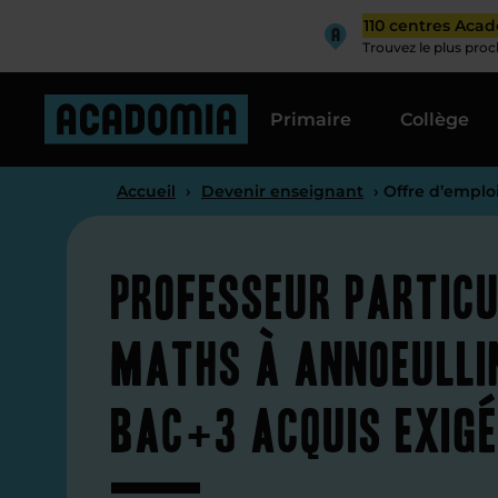
110 centres Aca
Trouvez le plus pro
Primaire
Collège
Accueil
›
Devenir enseignant
› Offre d’emplo
Professeur particu
maths à Annoeullin
Bac+3 acquis exig