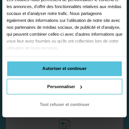
présente de
nombreux
les annonces, d'offrir des fonctionnalités relatives aux médias
avantages
sociaux et d'analyser notre trafic. Nous partageons
également des informations sur l'utilisation de notre site avec
nos partenaires de médias sociaux, de publicité et d'analyse,
qui peuvent combiner celles-ci avec d'autres informations que
vous leur avez fournies ou qu'ils ont collectées lors de votre
utilisation de leurs services.
Enseignez près de chez vous, selon
vos horaires
Autoriser et continuer
Afin de garantir le meilleur
accompagnement, nous organisons votre
Personnaliser
emploi du temps en fonction de votre profil,
vos disponibilités et votre flexibilité.
Tout refuser et continuer