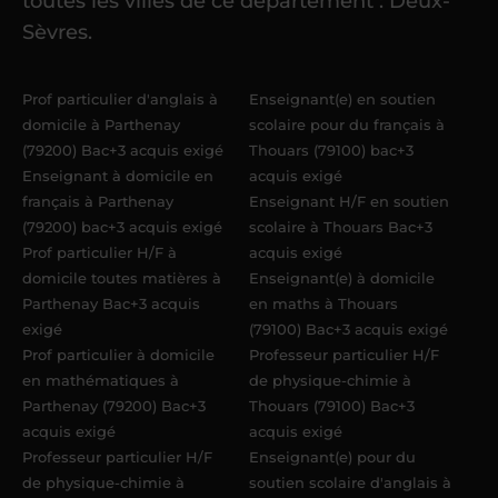
toutes les villes de ce département : Deux-
élèves
dans un délai de
6 jours
Sèvres.
maximum
. Me voilà enseignant(e)
Acadomia.
Prof particulier d'anglais à
Enseignant(e) en soutien
domicile à Parthenay
scolaire pour du français à
(79200) Bac+3 acquis exigé
Thouars (79100) bac+3
Enseignant à domicile en
acquis exigé
français à Parthenay
Enseignant H/F en soutien
(79200) bac+3 acquis exigé
scolaire à Thouars Bac+3
Prof particulier H/F à
acquis exigé
domicile toutes matières à
Enseignant(e) à domicile
Parthenay Bac+3 acquis
en maths à Thouars
exigé
(79100) Bac+3 acquis exigé
Prof particulier à domicile
Professeur particulier H/F
en mathématiques à
de physique-chimie à
Parthenay (79200) Bac+3
Thouars (79100) Bac+3
acquis exigé
acquis exigé
Professeur particulier H/F
Enseignant(e) pour du
de physique-chimie à
soutien scolaire d'anglais à