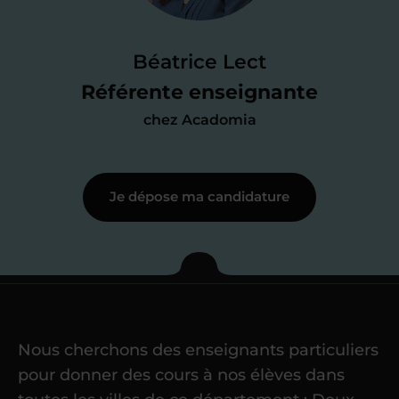
Je passe un
test de 15 minutes
pour
faire le point sur mes
connaissances
des programmes scolaires
(et pouvoir
Béatrice Lect
me mettre à jour au besoin) et
Référente enseignante
j’échange en direct avec un chargé de
chez Acadomia
recrutement
pour lui faire part de
ma
motivation à enseigner
.
Je dépose ma candidature
Étape 3
Je commence mes
cours
Nous cherchons des enseignants particuliers
Une fois ma candidature validée,
mon
pour donner des cours à nos élèves dans
référent me confie mes premiers