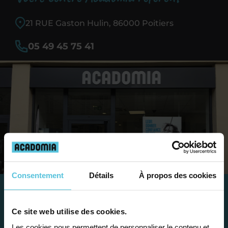
21 RUE Gaston Hulin, 86000 Poitiers
05 49 45 75 41
Consentement
Détails
À propos des cookies
Travailler chez Acadomia
Ce site web utilise des cookies.
Les cookies nous permettent de personnaliser le contenu et