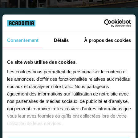
Travailler chez Acadomia
présente de
nombreux
Consentement
Détails
À propos des cookies
avantages
Ce site web utilise des cookies.
Les cookies nous permettent de personnaliser le contenu et
les annonces, d'offrir des fonctionnalités relatives aux médias
sociaux et d'analyser notre trafic. Nous partageons
également des informations sur l'utilisation de notre site avec
Enseignez près de chez vous, selon
nos partenaires de médias sociaux, de publicité et d'analyse,
vos horaires
qui peuvent combiner celles-ci avec d'autres informations que
vous leur avez fournies ou qu'ils ont collectées lors de votre
Afin de garantir le meilleur
utilisation de leurs services.
accompagnement, nous organisons votre
emploi du temps en fonction de votre profil,