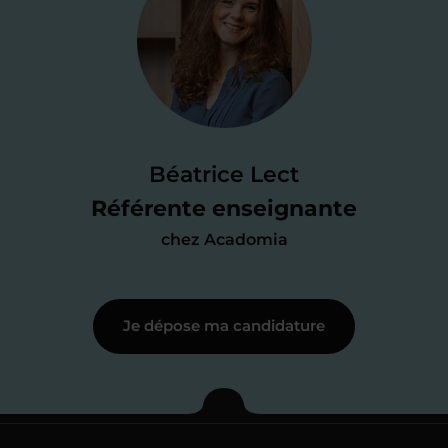
Je valide ma
candidature
Je passe un
test de 15 minutes
pour
faire le point sur mes
connaissances
des programmes scolaires
(et pouvoir
Béatrice Lect
me mettre à jour au besoin) et
Référente enseignante
j’échange en direct avec un chargé de
chez Acadomia
recrutement
pour lui faire part de
ma
motivation à enseigner
.
Je dépose ma candidature
Étape 3
Je commence mes