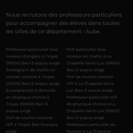
cours
Nous recrutons des professeurs particuliers
Une fois ma candidature validée,
mon
pour accompagner des élèves dans toutes
référent me confie mes premiers
les villes de ce département : Aube.
élèves
dans un délai de
6 jours
maximum
. Me voilà enseignant(e)
Professeur particulier tous
Prof particulier tous
Acadomia.
niveaux d'anglais à Troyes
niveaux en maths à La
(10000) Bac+3 acquis exigé
Chapelle-Saint-Luc (10600)
Enseignant de maths en
Bac+3 acquis exigé
soutien scolaire à Troyes
Prof de soutien scolaire
(10000) Bac+3 acquis exigé
H/F à La Chapelle-Saint-
Enseignant(e) à domicile
Luc Bac+3 acquis exigé
en physique-chimie à
Professeur particulier H/F
Troyes (10000) Bac+3
de physique-chimie à La
acquis exigé
Chapelle-Saint-Luc (10600)
Prof de soutien scolaire
Bac+3 acquis exigé
H/F à Troyes Bac+3 acquis
Professeur particulier de
exigé
français à La Chapelle-