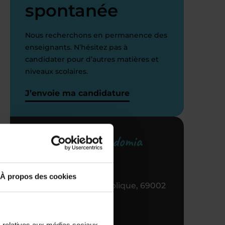
spontanée
Nous recherchons en permanence des
enseignants. N’hésitez pas à
candidater pour d’autres matières et
niveaux scolaires.
J’envoie ma candidature
Votre centre Acadomia
référent
À propos des cookies
39 RUE de la République, 69002
Lyon
04 72 77 88 11
s relatives aux médias sociaux