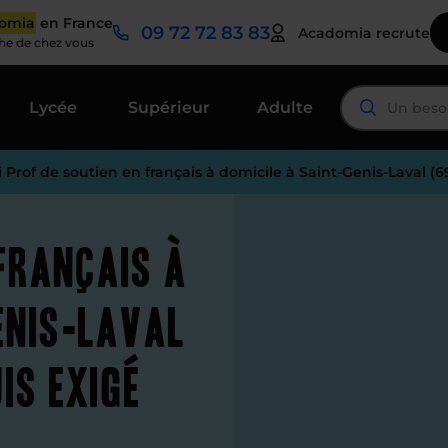
domia
en France
09 72 72 83 83
Acadomia recrute
che de chez vous
Lycée
Supérieur
Adulte
i Prof de soutien en français à domicile à Saint-Genis-Laval (
 français à
enis-Laval
is exigé