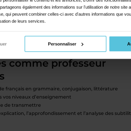
 mois, fonction du nombre d’élèves que vous souhaitez
s partageons également des informations sur l'utilisation de notre sit
en charge
par Acadomia (charges, cotisation retraite, et
yse, qui peuvent combiner celles-ci avec d'autres informations que vou
ition et une application mobile pour gérer vos cours
isation de leurs services.
lectifs ou des stages de vacances en centre, ou même e
avec un autre emploi
nuer
Personnaliser
A
és comme professeur
s
 français en grammaire, conjugaison, littérature
ans vos niveaux d’enseignement
ie de transmettre
plication, l’approfondissement et l’analyse des subtili