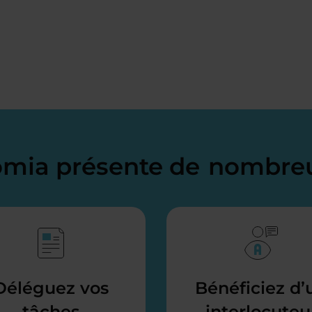
domia présente de
nombreu
Déléguez vos
Bénéficiez d’
tâches
interlocuteu