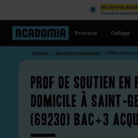
110 centres Aca
Trouvez le plus pro
Primaire
Collège
Accueil
›
Devenir enseignant
› Offre d’emplo
Prof de soutien en
domicile à Saint-G
(69230) bac+3 acqu