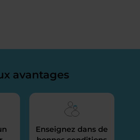
x avantages
un
Enseignez dans de
r
bonnes conditions