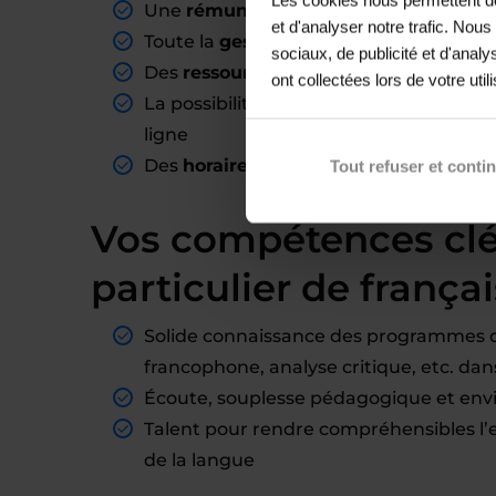
Une
rémunération fixe
à chaque fin de
et d'analyser notre trafic. Nou
Toute la
gestion administrative prise 
sociaux, de publicité et d'anal
Des
ressources pédagogiques
à dispos
ont collectées lors de votre util
La possibilité de donner des cours col
ligne
Des
horaires adaptables
, compatibles 
Tout refuser et conti
Vos compétences cl
particulier de françai
Solide connaissance des programmes de
francophone, analyse critique, etc. d
Écoute, souplesse pédagogique et env
Talent pour rendre compréhensibles l’ex
de la langue