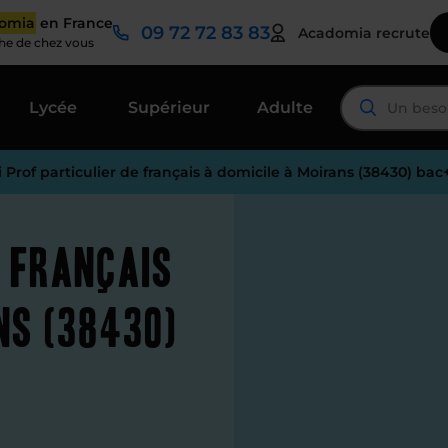
domia
en France
09 72 72 83 83
Acadomia recrute
che de chez vous
Lycée
Supérieur
Adulte
 Prof particulier de français à domicile à Moirans (38430) bac
e français
ns (38430)
é