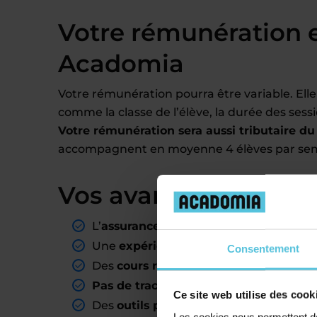
Votre rémunération 
Acadomia
Votre rémunération pourra être variable. Elle
comme la classe de l’élève, la durée des sess
Votre rémunération sera aussi tributaire d
accompagnent en moyenne 4 élèves par se
Vos avantages de pro
L’
assurance d’avoir des élèves
là où v
Une
expérience pédagogique valorisa
Consentement
Des
cours rémunérés mensuellement
Pas de tracas administratifs
: Acadomia
Ce site web utilise des cook
Des
outils pédagogiques accessibles
e
Les cookies nous permettent de 