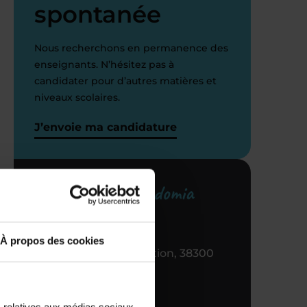
spontanée
Nous recherchons en permanence des
enseignants. N’hésitez pas à
candidater pour d’autres matières et
niveaux scolaires.
J’envoie ma candidature
Votre centre Acadomia
référent
À propos des cookies
30 RUE de la libération, 38300
Bourgoin Jallieu
04 74 43 81 04
s relatives aux médias sociaux