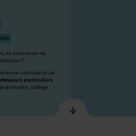
iant
t, et avez envie de
 Moirans ?
érience valorisante de
fesseurs particuliers
ux
(primaire, collège,