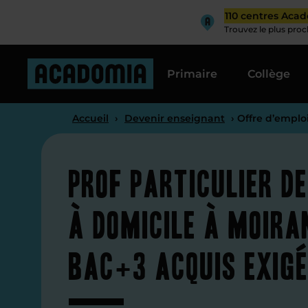
110 centres Aca
Trouvez le plus pro
Primaire
Collège
Accueil
›
Devenir enseignant
› Offre d’emploi
Prof particulier d
à domicile à Moira
bac+3 acquis exig