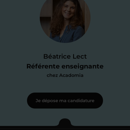
Je valide ma
candidature
Je passe un
test de 15 minutes
pour
faire le point sur mes
connaissances
des programmes scolaires
(et pouvoir
Béatrice Lect
me mettre à jour au besoin) et
Référente enseignante
j’échange en direct avec un chargé de
chez Acadomia
recrutement
pour lui faire part de
ma
motivation à enseigner
.
Je dépose ma candidature
Étape 3
Je commence mes