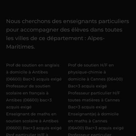
cours
Nous cherchons des enseignants particuliers
Une fois ma candidature validée,
mon
pour accompagner des élèves dans toutes
référent me confie mes premiers
les villes de ce département : Alpes-
élèves
dans un délai de
6 jours
Maritimes.
maximum
. Me voilà enseignant(e)
Acadomia.
Prof de soutien en anglais
Prof de soutien H/F en
à domicile à Antibes
physique-chimie à
(06600) Bac+3 acquis exigé
domicile à Cannes (06400)
Professeur de soutien
Bac+3 acquis exigé
scolaire en français à
Professeur particulier H/F
Antibes (06600) bac+3
toutes matières à Cannes
acquis exigé
Bac+3 acquis exigé
Enseignant de maths en
Enseignant(e) à domicile
soutien scolaire à Antibes
en maths à Cannes
(06600) Bac+3 acquis exigé
(06400) Bac+3 acquis exigé
Prof particulier H/F à
Professeur particulier