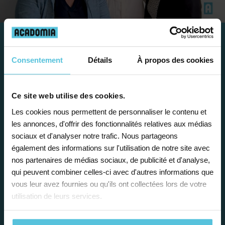
Travailler chez Acadomia
Consentement
Détails
À propos des cookies
présente de
nombreux
avantages
Ce site web utilise des cookies.
Les cookies nous permettent de personnaliser le contenu et
les annonces, d'offrir des fonctionnalités relatives aux médias
sociaux et d'analyser notre trafic. Nous partageons
également des informations sur l'utilisation de notre site avec
nos partenaires de médias sociaux, de publicité et d'analyse,
Enseignez près de chez vous, selon
qui peuvent combiner celles-ci avec d'autres informations que
vous leur avez fournies ou qu'ils ont collectées lors de votre
vos horaires
utilisation de leurs services.
Afin de garantir le meilleur
accompagnement, nous organisons votre