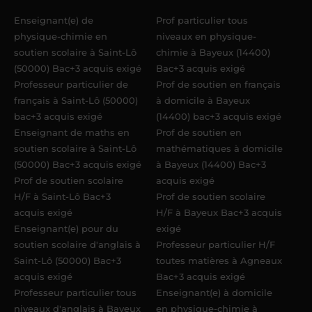
maximum
. Me voilà enseignant(e)
Enseignant(e) de
Prof particulier tous
Acadomia.
physique-chimie en
niveaux en physique-
soutien scolaire à Saint-Lô
chimie à Bayeux (14400)
(50000) Bac+3 acquis exigé
Bac+3 acquis exigé
Professeur particulier de
Prof de soutien en français
français à Saint-Lô (50000)
à domicile à Bayeux
bac+3 acquis exigé
(14400) bac+3 acquis exigé
Enseignant de maths en
Prof de soutien en
soutien scolaire à Saint-Lô
mathématiques à domicile
(50000) Bac+3 acquis exigé
à Bayeux (14400) Bac+3
Prof de soutien scolaire
acquis exigé
H/F à Saint-Lô Bac+3
Prof de soutien scolaire
acquis exigé
H/F à Bayeux Bac+3 acquis
Enseignant(e) pour du
exigé
soutien scolaire d'anglais à
Professeur particulier H/F
Saint-Lô (50000) Bac+3
toutes matières à Agneaux
acquis exigé
Bac+3 acquis exigé
Professeur particulier tous
Enseignant(e) à domicile
niveaux d'anglais à Bayeux
en physique-chimie à