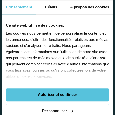
avantages
Consentement
Détails
À propos des cookies
Ce site web utilise des cookies.
Les cookies nous permettent de personnaliser le contenu et
les annonces, d'offrir des fonctionnalités relatives aux médias
sociaux et d'analyser notre trafic. Nous partageons
Enseignez près de chez vous, selon
également des informations sur l'utilisation de notre site avec
vos horaires
nos partenaires de médias sociaux, de publicité et d'analyse,
qui peuvent combiner celles-ci avec d'autres informations que
Afin de garantir le meilleur
vous leur avez fournies ou qu'ils ont collectées lors de votre
accompagnement, nous organisons votre
utilisation de leurs services.
emploi du temps en fonction de votre profil,
vos disponibilités et votre flexibilité.
Autoriser et continuer
Personnaliser