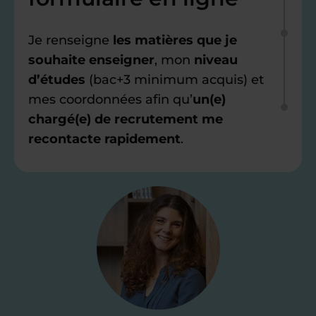
Je renseigne
les matières que je
souhaite enseigner
, mon
niveau
d’études
(bac+3 minimum acquis) et
mes coordonnées afin qu’
un(e)
chargé(e) de recrutement me
recontacte rapidement
.
Étape 2
Je valide ma
candidature
Je passe un
test de 15 minutes
pour