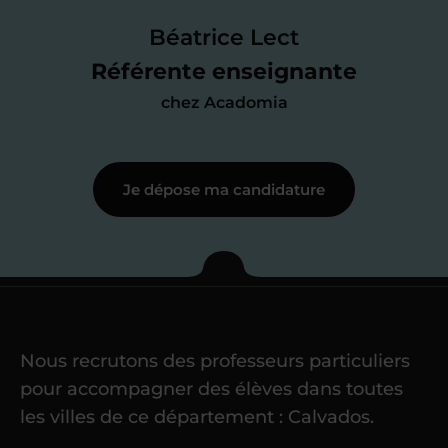
faire le point sur mes
connaissances
des programmes scolaires
(et pouvoir
Béatrice Lect
me mettre à jour au besoin) et
Référente enseignante
j’échange en direct avec un chargé de
chez Acadomia
recrutement
pour lui faire part de
ma
motivation à enseigner
.
Je dépose ma candidature
Étape 3
Je commence mes
cours
Nous recrutons des professeurs particuliers
Une fois ma candidature validée,
mon
pour accompagner des élèves dans toutes
référent me confie mes premiers
les villes de ce département : Calvados.
élèves
dans un délai de
6 jours