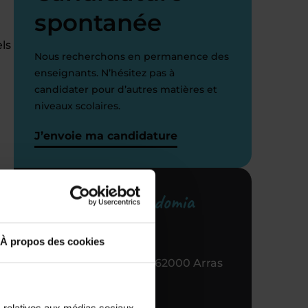
spontanée
els
Nous recherchons en permanence des
enseignants. N’hésitez pas à
candidater pour d’autres matières et
niveaux scolaires.
J’envoie ma candidature
Votre centre Acadomia
référent
À propos des cookies
8 RUE Baudimont, 62000 Arras
03 21 68 43 43
s relatives aux médias sociaux