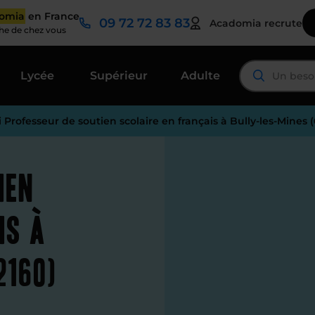
domia
en France
09 72 72 83 83
Acadomia recrute
che de chez vous
Lycée
Supérieur
Adulte
 Professeur de soutien scolaire en français à Bully-les-Mines 
ien
is à
2160)
é