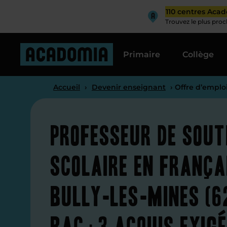
110 centres Aca
Trouvez le plus pro
Primaire
Collège
Accueil
›
Devenir enseignant
› Offre d’emploi
Professeur de sout
scolaire en frança
Bully-les-Mines (6
bac+3 acquis exig