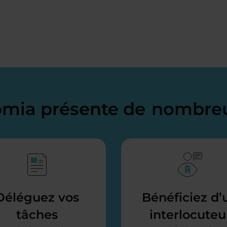
domia présente de
nombreu
Déléguez vos
Bénéficiez d’
tâches
interlocuteu