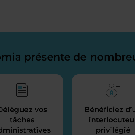
domia présente de
nombreu
Déléguez vos
Bénéficiez d’
tâches
interlocuteu
dministratives
privilégié