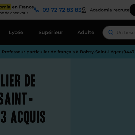
domia
en France
09 72 72 83 83
Acadomia recrute
che de chez vous
Lycée
Supérieur
Adulte
i Professeur particulier de français à Boissy-Saint-Léger (944
lier de
Saint-
3 acquis