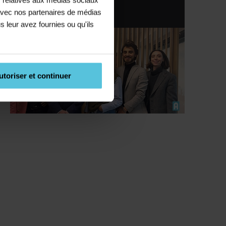
e avec nos partenaires de médias
01 55 12 38 00
s leur avez fournies ou qu'ils
utoriser et continuer