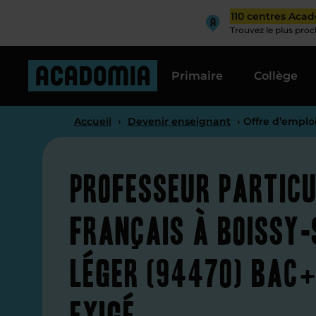
110 centres Aca
Trouvez le plus pro
Primaire
Collège
Accueil
›
Devenir enseignant
› Offre d’emplo
Professeur particu
français à Boissy-
Léger (94470) bac+
exigé