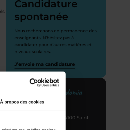
Candidature
els
spontanée
Nous recherchons en permanence des
enseignants. N’hésitez pas à
candidater pour d’autres matières et
niveaux scolaires.
J’envoie ma candidature
Votre centre Acadomia
référent
À propos des cookies
33 AV Emile Zola, 94100 Saint
Maur des Fosses
s relatives aux médias sociaux