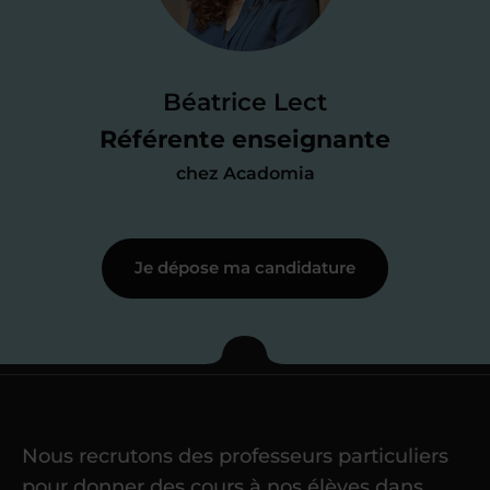
Je passe un
test de 15 minutes
pour
faire le point sur mes
connaissances
des programmes scolaires
(et pouvoir
Béatrice Lect
me mettre à jour au besoin) et
Référente enseignante
j’échange en direct avec un chargé de
chez Acadomia
recrutement
pour lui faire part de
ma
motivation à enseigner
.
Je dépose ma candidature
Étape 3
Je commence mes
cours
Nous recrutons des professeurs particuliers
Une fois ma candidature validée,
mon
pour donner des cours à nos élèves dans