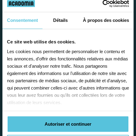
Travailler chez Acadomia
présente de
nombreux
Consentement
Détails
À propos des cookies
avantages
Ce site web utilise des cookies.
Les cookies nous permettent de personnaliser le contenu et
les annonces, d'offrir des fonctionnalités relatives aux médias
sociaux et d'analyser notre trafic. Nous partageons
Enseignez près de chez vous, selon
également des informations sur l'utilisation de notre site avec
nos partenaires de médias sociaux, de publicité et d'analyse,
vos horaires
qui peuvent combiner celles-ci avec d'autres informations que
vous leur avez fournies ou qu'ils ont collectées lors de votre
Afin de garantir le meilleur
utilisation de leurs services.
accompagnement, nous organisons votre
emploi du temps en fonction de votre profil,
vos disponibilités et votre flexibilité.
Autoriser et continuer