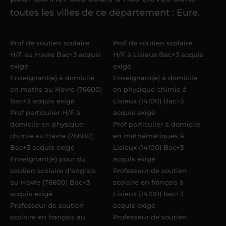
référent me confie mes premiers
toutes les villes de ce département : Eure.
élèves
dans un délai de
6 jours
maximum
. Me voilà enseignant(e)
Prof de soutien scolaire
Prof de soutien scolaire
Acadomia.
H/F au Havre Bac+3 acquis
H/F à Lisieux Bac+3 acquis
exigé
exigé
Enseignant(e) à domicile
Enseignant(e) à domicile
en maths au Havre (76600)
en physique-chimie à
Bac+3 acquis exigé
Lisieux (14100) Bac+3
Prof particulier H/F à
acquis exigé
domicile en physique-
Prof particulier à domicile
chimie au Havre (76600)
en mathématiques à
Bac+3 acquis exigé
Lisieux (14100) Bac+3
Enseignant(e) pour du
acquis exigé
soutien scolaire d'anglais
Professeur de soutien
au Havre (76600) Bac+3
scolaire en français à
acquis exigé
Lisieux (14100) bac+3
Professeur de soutien
acquis exigé
scolaire en français au
Professeur de soutien