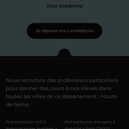
j’échange en direct avec un chargé de
chez Acadomia
recrutement
pour lui faire part de
ma
motivation à enseigner
.
Je dépose ma candidature
Étape 3
Je commence mes
cours
Nous recrutons des professeurs particuliers
Une fois ma candidature validée,
mon
pour donner des cours à nos élèves dans
référent me confie mes premiers
toutes les villes de ce département : Hauts-
élèves
dans un délai de
6 jours
de-Seine.
maximum
. Me voilà enseignant(e)
Acadomia.
Prof particulier H/F à
Prof particulier d'anglais à
domicile toutes matières à
domicile à Paris (75001)