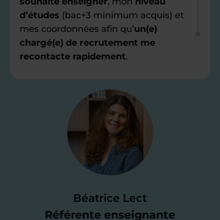
souhaite enseigner
, mon
niveau
d’études
(bac+3 minimum acquis) et
mes coordonnées afin qu’
un(e)
chargé(e) de recrutement me
recontacte rapidement
.
Étape 2
Je valide ma
candidature
Je passe un
test de 15 minutes
pour
faire le point sur mes
connaissances
des programmes scolaires
(et pouvoir
Béatrice Lect
me mettre à jour au besoin) et
Référente enseignante