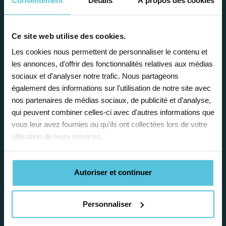
Consentement
Détails
À propos des cookies
Ce site web utilise des cookies.
Enseignez près de chez vous, selon
Les cookies nous permettent de personnaliser le contenu et
les annonces, d'offrir des fonctionnalités relatives aux médias
vos horaires
sociaux et d'analyser notre trafic. Nous partageons
également des informations sur l'utilisation de notre site avec
Afin de garantir le meilleur
nos partenaires de médias sociaux, de publicité et d'analyse,
accompagnement, nous organisons votre
qui peuvent combiner celles-ci avec d'autres informations que
emploi du temps en fonction de votre profil,
vous leur avez fournies ou qu'ils ont collectées lors de votre
vos disponibilités et votre flexibilité.
utilisation de leurs services.
Autoriser et continuer
Personnaliser
Déléguez vos tâches
administratives