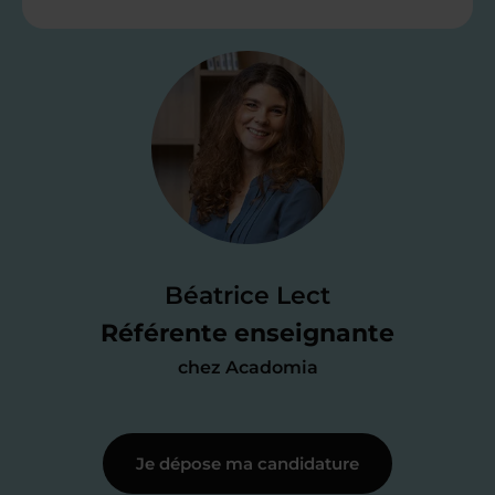
Étape 2
Je valide ma
candidature
Je passe un
test de 15 minutes
pour
faire le point sur mes
connaissances
des programmes scolaires
(et pouvoir
Béatrice Lect
me mettre à jour au besoin) et
Référente enseignante
j’échange en direct avec un chargé de
chez Acadomia
recrutement
pour lui faire part de
ma
motivation à enseigner
.
Je dépose ma candidature
Étape 3