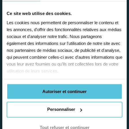
Ce site web utilise des cookies.
Enseignez près de chez vous, selon
Les cookies nous permettent de personnaliser le contenu et
vos horaires
les annonces, d'offrir des fonctionnalités relatives aux médias
sociaux et d'analyser notre trafic. Nous partageons
Afin de garantir le meilleur
également des informations sur l'utilisation de notre site avec
accompagnement, nous organisons votre
nos partenaires de médias sociaux, de publicité et d'analyse,
emploi du temps en fonction de votre profil,
qui peuvent combiner celles-ci avec d'autres informations que
vos disponibilités et votre flexibilité.
vous leur avez fournies ou qu'ils ont collectées lors de votre
utilisation de leurs services.
Autoriser et continuer
Déléguez vos tâches
Personnaliser
administratives
Tout refuser et continuer