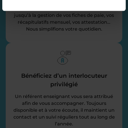
Nos équipes d’experts se chargent de tout
pour vous ! De la recherche de famille
jusqu’à la gestion de vos fiches de paie, vos
récapitulatifs mensuel, vos attestation…
Nous simplifions votre quotidien.
Bénéficiez d’un interlocuteur
privilégié
Un référent enseignant vous sera attribué
afin de vous accompagner. Toujours
disponible et à votre écoute, il maintient un
contact et un suivi réguliers tout au long de
l’année.