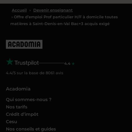
Accueil
›
Devenir enseignant
› Offre d’emploi Prof particulier H/F à domicile toutes
matières à Saint-Denis-en-Val Bac+3 acquis exigé
4.4
4.4/5 sur la base de
8061
avis
Acadomia
Qui sommes-nous ?
Nos tarifs
Crédit d’impôt
Cesu
Nos conseils et guides