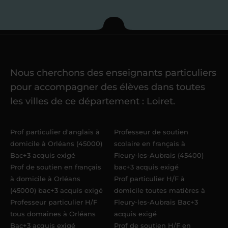
Je commence mes
cours
Nous cherchons des enseignants particuliers
Une fois ma candidature validée,
mon
pour accompagner des élèves dans toutes
référent me confie mes premiers
les villes de ce département : Loiret.
élèves
dans un délai de
6 jours
maximum
. Me voilà enseignant(e)
Prof particulier d'anglais à
Professeur de soutien
Acadomia.
domicile à Orléans (45000)
scolaire en français à
Bac+3 acquis exigé
Fleury-les-Aubrais (45400)
Prof de soutien en français
bac+3 acquis exigé
à domicile à Orléans
Prof particulier H/F à
(45000) bac+3 acquis exigé
domicile toutes matières à
Professeur particulier H/F
Fleury-les-Aubrais Bac+3
tous domaines à Orléans
acquis exigé
Bac+3 acquis exigé
Prof de soutien H/F en