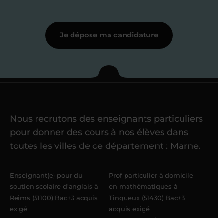
motivation à enseigner
.
Je dépose ma candidature
Étape 3
Je commence mes
cours
Nous recrutons des enseignants particuliers
Une fois ma candidature validée,
mon
pour donner des cours à nos élèves dans
référent me confie mes premiers
toutes les villes de ce département : Marne.
élèves
dans un délai de
6 jours
maximum
. Me voilà enseignant(e)
Enseignant(e) pour du
Prof particulier à domicile
Acadomia.
soutien scolaire d'anglais à
en mathématiques à
Reims (51100) Bac+3 acquis
Tinqueux (51430) Bac+3
exigé
acquis exigé