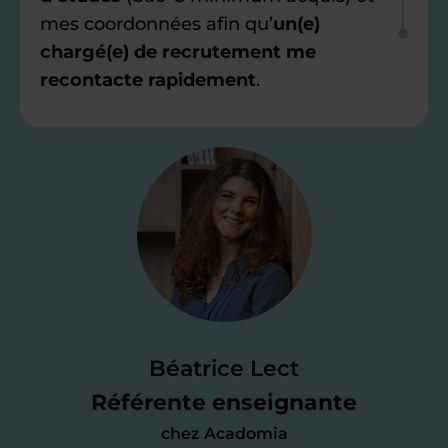
mes coordonnées afin qu’
un(e)
chargé(e) de recrutement me
recontacte rapidement
.
Étape 2
Je valide ma
candidature
Je passe un
test de 15 minutes
pour
faire le point sur mes
connaissances
des programmes scolaires
(et pouvoir
Béatrice Lect
me mettre à jour au besoin) et
Référente enseignante
j’échange en direct avec un chargé de
chez Acadomia
recrutement
pour lui faire part de
ma