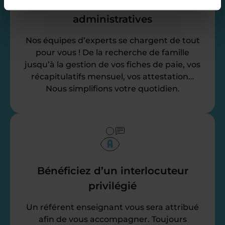
Déléguez vos tâches
administratives
Nos équipes d’experts se chargent de tout
pour vous ! De la recherche de famille
jusqu’à la gestion de vos fiches de paie, vos
récapitulatifs mensuel, vos attestation…
Nous simplifions votre quotidien.
Bénéficiez d’un interlocuteur
privilégié
Un référent enseignant vous sera attribué
afin de vous accompagner. Toujours