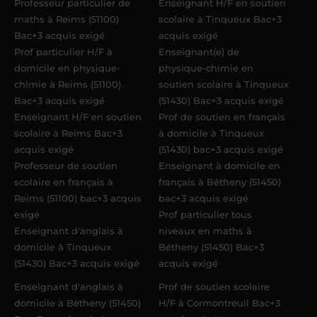
Professeur particulier de
Enseignant H/F en soutien
maths à Reims (51100)
scolaire à Tinqueux Bac+3
Bac+3 acquis exigé
acquis exigé
Prof particulier H/F à
Enseignant(e) de
domicile en physique-
physique-chimie en
chimie à Reims (51100)
soutien scolaire à Tinqueux
Bac+3 acquis exigé
(51430) Bac+3 acquis exigé
Enseignant H/F en soutien
Prof de soutien en français
scolaire à Reims Bac+3
à domicile à Tinqueux
acquis exigé
(51430) bac+3 acquis exigé
Professeur de soutien
Enseignant à domicile en
scolaire en français à
français à Bétheny (51450)
Reims (51100) bac+3 acquis
bac+3 acquis exigé
exigé
Prof particulier tous
Enseignant d'anglais à
niveaux en maths à
domicile à Tinqueux
Bétheny (51450) Bac+3
(51430) Bac+3 acquis exigé
acquis exigé
Enseignant d'anglais à
Prof de soutien scolaire
domicile à Bétheny (51450)
H/F à Cormontreuil Bac+3