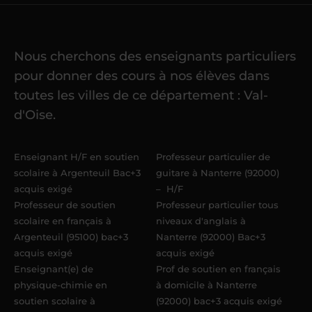
cours
Nous cherchons des enseignants particuliers
Une fois ma candidature validée,
mon
pour donner des cours à nos élèves dans
référent me confie mes premiers
toutes les villes de ce département : Val-
élèves
dans un délai de
6 jours
d'Oise.
maximum
. Me voilà enseignant(e)
Acadomia.
Enseignant H/F en soutien
Professeur particulier de
scolaire à Argenteuil Bac+3
guitare à Nanterre (92000)
acquis exigé
– H/F
Professeur de soutien
Professeur particulier tous
scolaire en français à
niveaux d'anglais à
Argenteuil (95100) bac+3
Nanterre (92000) Bac+3
acquis exigé
acquis exigé
Enseignant(e) de
Prof de soutien en français
physique-chimie en
à domicile à Nanterre
soutien scolaire à
(92000) bac+3 acquis exigé