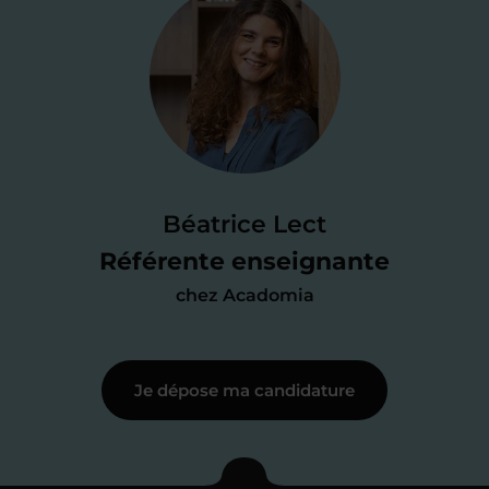
Je valide ma
candidature
Je passe un
test de 15 minutes
pour
faire le point sur mes
connaissances
des programmes scolaires
(et pouvoir
Béatrice Lect
me mettre à jour au besoin) et
Référente enseignante
j’échange en direct avec un chargé de
chez Acadomia
recrutement
pour lui faire part de
ma
motivation à enseigner
.
Je dépose ma candidature
Étape 3
Je commence mes