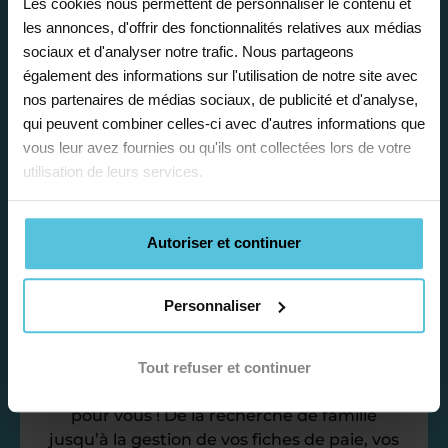
Les cookies nous permettent de personnaliser le contenu et
Enseignez près de chez vous, selon
les annonces, d'offrir des fonctionnalités relatives aux médias
vos horaires
sociaux et d'analyser notre trafic. Nous partageons
également des informations sur l'utilisation de notre site avec
Afin de garantir le meilleur
nos partenaires de médias sociaux, de publicité et d'analyse,
accompagnement, nous organisons votre
qui peuvent combiner celles-ci avec d'autres informations que
emploi du temps en fonction de votre profil,
vous leur avez fournies ou qu'ils ont collectées lors de votre
vos disponibilités et votre flexibilité.
utilisation de leurs services.
Autoriser et continuer
Personnaliser
Déléguez vos tâches
administratives
Tout refuser et continuer
Nos équipes d’experts se chargent de tout
pour vous ! De la recherche de famille
jusqu’à la gestion de vos fiches de paie, vos