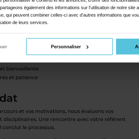
s partageons également des informations sur l'utilisation de notre sit
avec un autre emploi
yse, qui peuvent combiner celles-ci avec d'autres informations que vou
isation de leurs services.
és comme professeur
nuer
Personnaliser
A
selon les niveaux enseignés
t bienveillante
ires et patience
idat
rcours et vos motivations, nous évaluons vos
disciplinaires. Une rencontre avec votre référent
 conclut le processus.