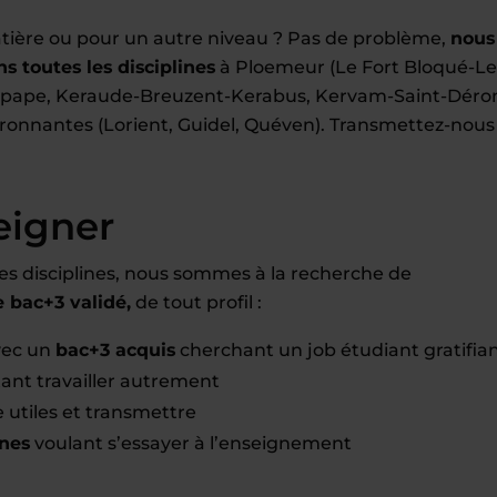
tière ou pour un autre niveau ? Pas de problème,
nous
s toutes les disciplines
à Ploemeur (Le Fort Bloqué-Le
pape, Keraude-Breuzent-Kerabus, Kervam-Saint-Déro
vironnantes (Lorient, Guidel, Quéven). Transmettez-nous
eigner
es disciplines, nous sommes à la recherche de
bac+3 validé,
de tout profil :
vec un
bac+3 acquis
cherchant un job étudiant gratifia
ant travailler autrement
 utiles et transmettre
ines
voulant s’essayer à l’enseignement