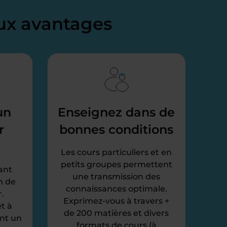
x avantages
un
Enseignez dans de
r
bonnes conditions
Les cours particuliers et en
petits groupes permettent
ant
une transmission des
n de
connaissances optimale.
.
Exprimez-vous à travers +
t à
de 200 matières et divers
ent un
formats de cours (à