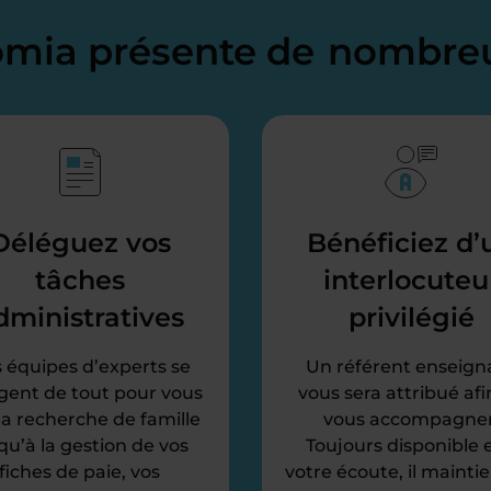
domia présente de
nombreu
Déléguez vos
Bénéficiez d’
tâches
interlocuteu
dministratives
privilégié
 équipes d’experts se
Un référent enseign
gent de tout pour vous
vous sera attribué afi
 la recherche de famille
vous accompagner
qu’à la gestion de vos
Toujours disponible e
fiches de paie, vos
votre écoute, il mainti