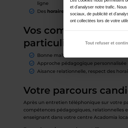
ligne
et d'analyser notre trafic. Nou
Des
horaires adaptables
, compatibles 
sociaux, de publicité et d'anal
ont collectées lors de votre util
Vos compétences cl
particulier
Tout refuser et conti
Bonne maîtrise des contenus scolaires 
Approche pédagogique personnalisée e
Aisance relationnelle, respect des hora
Votre parcours cand
Après un entretien téléphonique sur votre pa
compétences pédagogiques, relationnelles et 
enseignant dans votre centre Acadomia local