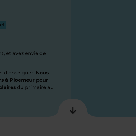
el
t, et avez envie de
?
n d’enseigner.
Nous
ers à Ploemeur pour
olaires
du primaire au