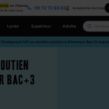
domia
en France
09 72 72 83 83
Acadomia recrute
che de chez vous
Lycée
Supérieur
Adulte
i Enseignant H/F en soutien scolaire à Ploemeur Bac+3 acqui
soutien
ur Bac+3