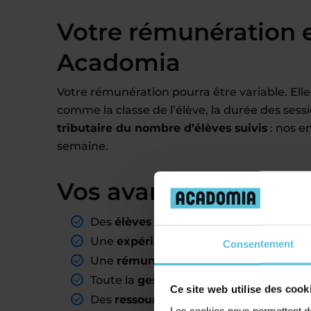
Votre rémunération 
Acadomia
Votre rémunération pourra être variable. Elle
comme la classe de l’élève, la durée des sess
tributaire du nombre d’élèves suivis
: nos e
semaine.
Vos avantages de pro
Des
élèves assurés
, dans les secteurs
Une
expérience valorisante
pour votr
Consentement
Une
rémunération fixe
à chaque fin de
Toute la
gestion administrative prise 
Ce site web utilise des cook
Des
ressources pédagogiques
à dispos
Les cookies nous permettent de 