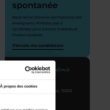
spontanée
Nous recherchons en permanence des
enseignants. N’hésitez pas à
candidater pour d’autres matières et
niveaux scolaires.
i
J’envoie ma candidature
Votre centre Acadomia
référent
À propos des cookies
129 ALL de Craponne, 13300
Salon de Provence
c.)
04 90 17 53 90
s relatives aux médias sociaux