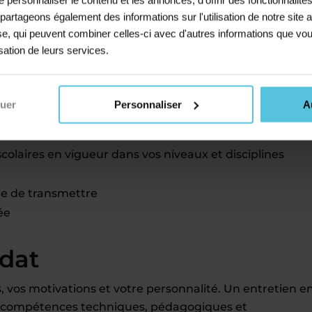
lectifs ou des stages de vacances en centre, ou même e
s partageons également des informations sur l'utilisation de notre sit
yse, qui peuvent combiner celles-ci avec d'autres informations que vou
avec un autre emploi
isation de leurs services.
és comme professeur
nuer
Personnaliser
A
laires en vigueur dans vos niveaux et disciplines
ie de transmettre
ée
idat
 vos motivations et votre personnalité. Un entretien e
r (compétences techniques, pédagogiques et