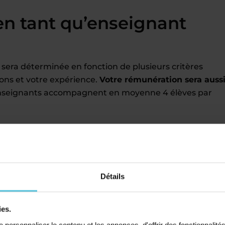
en tant qu’enseignant
 sera déterminée en fonction de plusieurs critères
ions et votre expérience.
Votre rémunération sera auss
nseignants accompagnent en moyenne 4 élèves par
f particulier Acadomia
 géographiques que vous choisissez
e CV
Détails
 mois, fonction du nombre d’élèves que vous souhaitez
en charge
par Acadomia (charges, cotisation retraite, et
ies.
ition et une application mobile pour gérer vos cours
personnaliser le contenu et les annonces, d'offrir des fonctionnalité