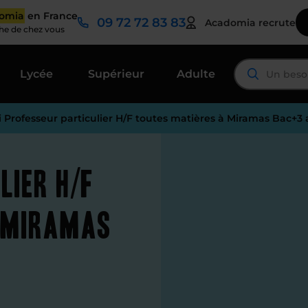
domia
en France
09 72 72 83 83
Acadomia recrute
che de chez vous
Lycée
Supérieur
Adulte
i Professeur particulier H/F toutes matières à Miramas Bac+3 
lier H/F
 Miramas
é