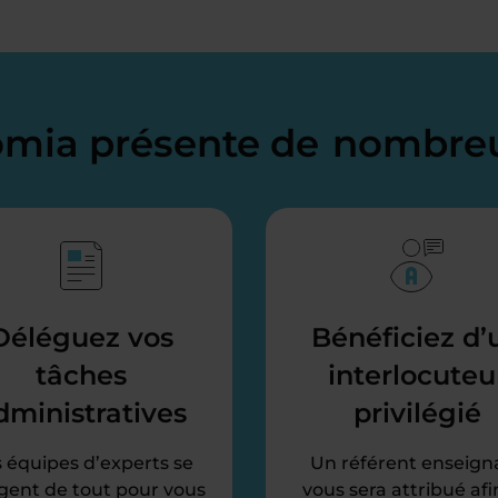
domia présente de
nombreu
Déléguez vos
Bénéficiez d’
tâches
interlocuteu
dministratives
privilégié
 équipes d’experts se
Un référent enseign
gent de tout pour vous
vous sera attribué afi