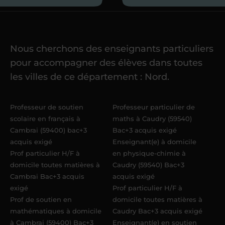
Je commence mes
cours
Nous cherchons des enseignants particuliers
Une fois ma candidature validée,
mon
pour accompagner des élèves dans toutes
référent me confie mes premiers
les villes de ce département : Nord.
élèves
dans un délai de
6 jours
maximum
. Me voilà enseignant(e)
Professeur de soutien
Professeur particulier de
Acadomia.
scolaire en français à
maths à Caudry (59540)
Cambrai (59400) bac+3
Bac+3 acquis exigé
acquis exigé
Enseignant(e) à domicile
Prof particulier H/F à
en physique-chimie à
domicile toutes matières à
Caudry (59540) Bac+3
Cambrai Bac+3 acquis
acquis exigé
exigé
Prof particulier H/F à
Prof de soutien en
domicile toutes matières à
mathématiques à domicile
Caudry Bac+3 acquis exigé
à Cambrai (59400) Bac+3
Enseignant(e) en soutien