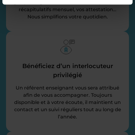
jusqu’à la gestion de vos fiches de paie, vos
récapitulatifs mensuel, vos attestation…
Nous simplifions votre quotidien.
Bénéficiez d’un interlocuteur
privilégié
Un référent enseignant vous sera attribué
afin de vous accompagner. Toujours
disponible et à votre écoute, il maintient un
contact et un suivi réguliers tout au long de
l’année.