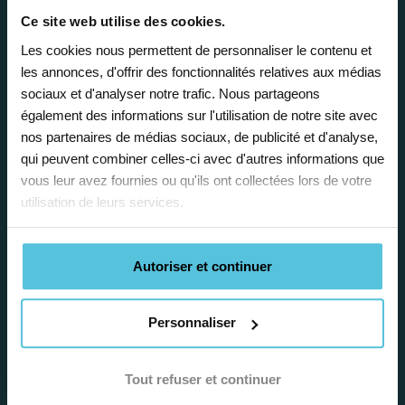
Enseignez près de chez vous, selon
Ce site web utilise des cookies.
vos horaires
Les cookies nous permettent de personnaliser le contenu et
les annonces, d'offrir des fonctionnalités relatives aux médias
Afin de garantir le meilleur
sociaux et d'analyser notre trafic. Nous partageons
accompagnement, nous organisons votre
également des informations sur l'utilisation de notre site avec
emploi du temps en fonction de votre profil,
nos partenaires de médias sociaux, de publicité et d'analyse,
vos disponibilités et votre flexibilité.
qui peuvent combiner celles-ci avec d'autres informations que
vous leur avez fournies ou qu'ils ont collectées lors de votre
utilisation de leurs services.
Autoriser et continuer
Déléguez vos tâches
Personnaliser
administratives
Nos équipes d’experts se chargent de tout
Tout refuser et continuer
pour vous ! De la recherche de famille