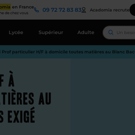
domia
en France
09 72 72 83 83
Acadomia recrute
che de chez vous
Lycée
Supérieur
Adulte
i Prof particulier H/F à domicile toutes matières au Blanc Ba
F à
tières au
s exigé