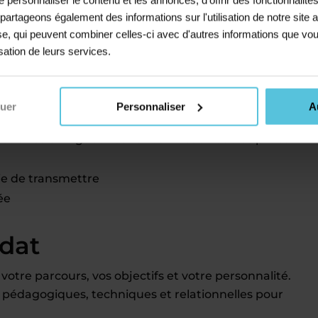
s partageons également des informations sur l'utilisation de notre sit
avec un autre emploi
yse, qui peuvent combiner celles-ci avec d'autres informations que vou
isation de leurs services.
és comme professeur
nuer
Personnaliser
A
laires en vigueur dans vos niveaux et disciplines
ie de transmettre
ée
idat
votre parcours, vos objectifs et votre personnalité.
 pédagogiques, techniques et relationnelles pour