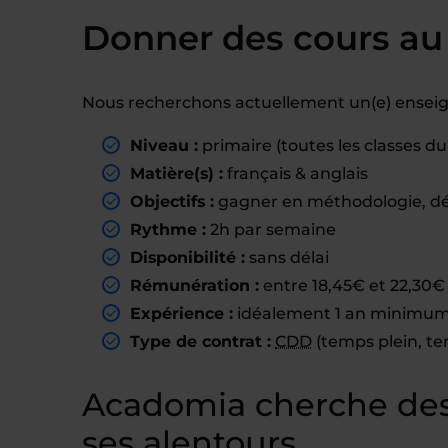
Donner des cours au
Nous recherchons actuellement un(e) enseig
Niveau :
primaire (toutes les classes d
Matière(s) :
français & anglais
Objectifs :
gagner en méthodologie, d
Rythme :
2h par semaine
Disponibilité :
sans délai
Rémunération :
entre 18,45€ et 22,30€ 
Expérience :
idéalement 1 an minimum 
Type de contrat :
CDD
(temps plein, te
Acadomia cherche des
ses alentours