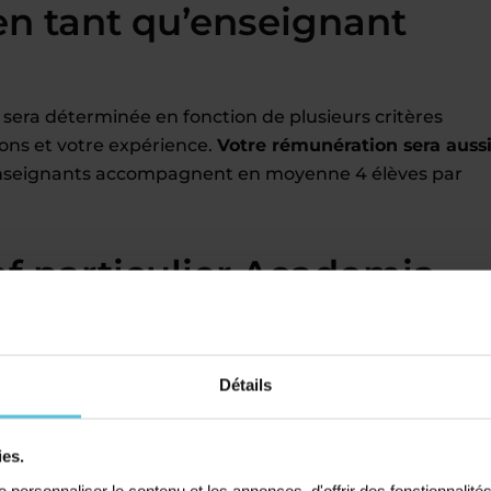
en tant qu’enseignant
 sera déterminée en fonction de plusieurs critères
ions et votre expérience.
Votre rémunération sera auss
nseignants accompagnent en moyenne 4 élèves par
f particulier Acadomia
 géographiques que vous choisissez
e CV
 mois, fonction du nombre d’élèves que vous souhaitez
Détails
en charge
par Acadomia (charges, cotisation retraite, et
ition et une application mobile pour gérer vos cours
ies.
lectifs ou des stages de vacances en centre, ou même e
personnaliser le contenu et les annonces, d'offrir des fonctionnalité