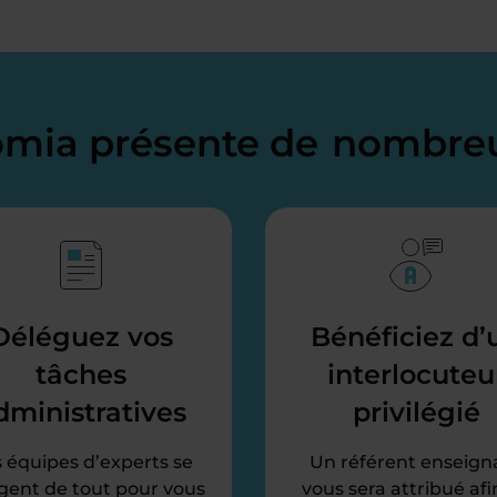
domia présente de
nombreu
Déléguez vos
Bénéficiez d’
tâches
interlocuteu
dministratives
privilégié
 équipes d’experts se
Un référent enseign
gent de tout pour vous
vous sera attribué afi