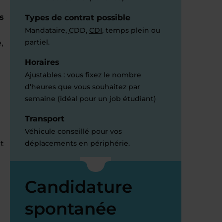
s
Types de contrat possible
Mandataire,
CDD
,
CDI
, temps plein ou
partiel.
,
Horaires
Ajustables : vous fixez le nombre
d’heures que vous souhaitez par
semaine (idéal pour un job étudiant)
Transport
Véhicule conseillé pour vos
t
déplacements en périphérie.
Candidature
spontanée