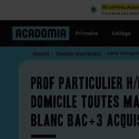
110 centres Aca
Trouvez le plus pro
Primaire
Collège
Accueil
›
Devenir enseignant
› Offre d’emplo
Prof particulier H/
domicile toutes ma
Blanc Bac+3 acqui