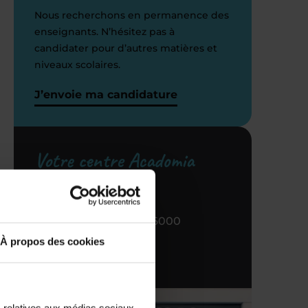
Nous recherchons en permanence des
enseignants. N’hésitez pas à
candidater pour d’autres matières et
niveaux scolaires.
i
J’envoie ma candidature
Votre centre Acadomia
référent
27 PL Gambetta, 36000
Châteauroux
À propos des cookies
c.)
02 54 60 01 01
n
s relatives aux médias sociaux