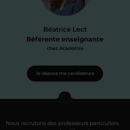
Je passe un
test de 15 minutes
pour
faire le point sur mes
connaissances
des programmes scolaires
(et pouvoir
Béatrice Lect
me mettre à jour au besoin) et
Référente enseignante
j’échange en direct avec un chargé de
chez Acadomia
recrutement
pour lui faire part de
ma
motivation à enseigner
.
Je dépose ma candidature
Étape 3
Je commence mes
cours
Nous recrutons des professeurs particuliers
Une fois ma candidature validée,
mon