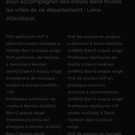
pour accompagner des élèves dans toutes
référent me confie mes premiers
les villes de ce département : Loire-
élèves
dans un délai de
6 jours
Atlantique.
maximum
. Me voilà enseignant(e)
Acadomia.
Prof particulier H/F à
Prof de soutien en anglais
domicile toutes matières à
à domicile à Saint-Herblain
Nantes Bac+3 acquis exigé
(44800) Bac+3 acquis exigé
Prof particulier de français
Professeur particulier de
à domicile à Nantes
maths à Saint-Herblain
(44000) bac+3 acquis exigé
(44800) Bac+3 acquis exigé
Enseignant de musique –
Prof de soutien H/F en
emploi à Nantes (44000) –
physique-chimie à
H/F
domicile à Saint-Herblain
Professeur particulier de
(44800) Bac+3 acquis exigé
maths à Nantes (44000)
Professeur particulier H/F
Bac+3 acquis exigé
toutes matières à Saint-
Professeur particulier
Herblain Bac+3 acquis
d'anglais à Nantes (44000)
exigé
Bac+3 acquis exigé
Prof de soutien en français