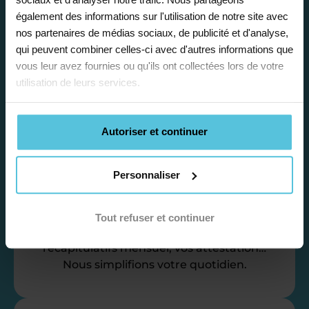
accompagnement, nous organisons votre
également des informations sur l'utilisation de notre site avec
emploi du temps en fonction de votre profil,
nos partenaires de médias sociaux, de publicité et d'analyse,
vos disponibilités et votre flexibilité.
qui peuvent combiner celles-ci avec d'autres informations que
vous leur avez fournies ou qu'ils ont collectées lors de votre
utilisation de leurs services.
Autoriser et continuer
Déléguez vos tâches
administratives
Personnaliser
Nos équipes d’experts se chargent de tout
pour vous ! De la recherche de famille
Tout refuser et continuer
jusqu’à la gestion de vos fiches de paie, vos
récapitulatifs mensuel, vos attestation…
Nous simplifions votre quotidien.