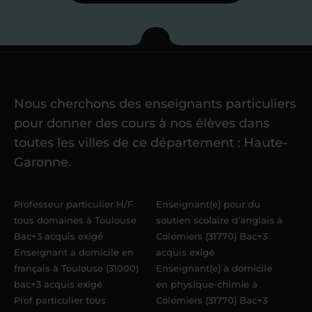
Je commence mes
cours
Nous cherchons des enseignants particuliers
Une fois ma candidature validée,
mon
pour donner des cours à nos élèves dans
référent me confie mes premiers
toutes les villes de ce département : Haute-
élèves
dans un délai de
6 jours
Garonne.
maximum
. Me voilà enseignant(e)
Acadomia.
Professeur particulier H/F
Enseignant(e) pour du
tous domaines à Toulouse
soutien scolaire d'anglais à
Bac+3 acquis exigé
Colomiers (31770) Bac+3
Enseignant à domicile en
acquis exigé
français à Toulouse (31000)
Enseignant(e) à domicile
bac+3 acquis exigé
en physique-chimie à
Prof particulier tous
Colomiers (31770) Bac+3