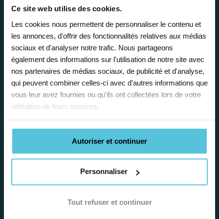
Ce site web utilise des cookies.
Les cookies nous permettent de personnaliser le contenu et
les annonces, d'offrir des fonctionnalités relatives aux médias
Enseignez près de chez vous, selon
sociaux et d'analyser notre trafic. Nous partageons
vos horaires
également des informations sur l'utilisation de notre site avec
nos partenaires de médias sociaux, de publicité et d'analyse,
Afin de garantir le meilleur
qui peuvent combiner celles-ci avec d'autres informations que
accompagnement, nous organisons votre
vous leur avez fournies ou qu'ils ont collectées lors de votre
emploi du temps en fonction de votre profil,
utilisation de leurs services.
vos disponibilités et votre flexibilité.
Autoriser et continuer
Personnaliser
Déléguez vos tâches
Tout refuser et continuer
administratives