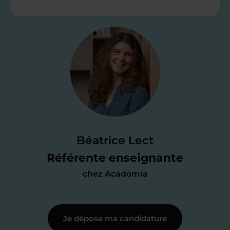
Étape 2
Je valide ma
candidature
Je passe un
test de 15 minutes
pour
faire le point sur mes
connaissances
des programmes scolaires
(et pouvoir
Béatrice Lect
me mettre à jour au besoin) et
Référente enseignante
j’échange en direct avec un chargé de
chez Acadomia
recrutement
pour lui faire part de
ma
motivation à enseigner
.
Je dépose ma candidature
Étape 3