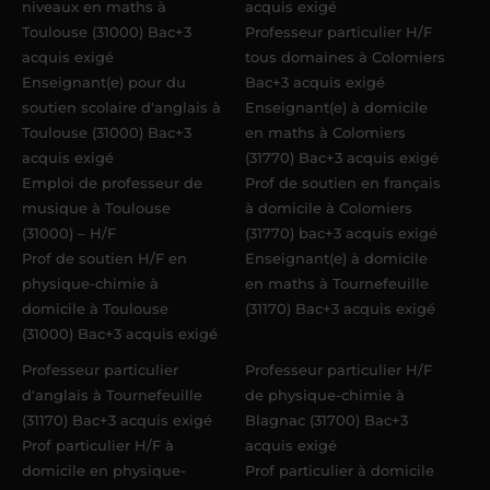
niveaux en maths à
acquis exigé
Toulouse (31000) Bac+3
Professeur particulier H/F
acquis exigé
tous domaines à Colomiers
Enseignant(e) pour du
Bac+3 acquis exigé
soutien scolaire d'anglais à
Enseignant(e) à domicile
Toulouse (31000) Bac+3
en maths à Colomiers
acquis exigé
(31770) Bac+3 acquis exigé
Emploi de professeur de
Prof de soutien en français
musique à Toulouse
à domicile à Colomiers
(31000) – H/F
(31770) bac+3 acquis exigé
Prof de soutien H/F en
Enseignant(e) à domicile
physique-chimie à
en maths à Tournefeuille
domicile à Toulouse
(31170) Bac+3 acquis exigé
(31000) Bac+3 acquis exigé
Professeur particulier
Professeur particulier H/F
d'anglais à Tournefeuille
de physique-chimie à
(31170) Bac+3 acquis exigé
Blagnac (31700) Bac+3
Prof particulier H/F à
acquis exigé
domicile en physique-
Prof particulier à domicile