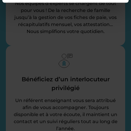
Nos équipes d’experts se chargent de tout
pour vous ! De la recherche de famille
jusqu’à la gestion de vos fiches de paie, vos
récapitulatifs mensuel, vos attestation…
Nous simplifions votre quotidien.
Bénéficiez d’un interlocuteur
privilégié
Un référent enseignant vous sera attribué
afin de vous accompagner. Toujours
disponible et à votre écoute, il maintient un
contact et un suivi réguliers tout au long de
l’année.