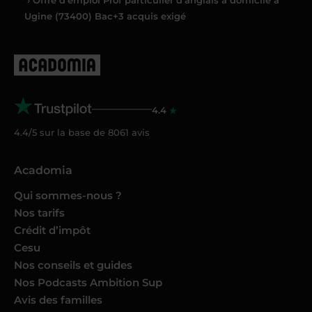
› Offre d’emploi Prof particulier d'anglais à domicile à
Ugine (73400) Bac+3 acquis exigé
4.4
4.4/5 sur la base de
8061
avis
Acadomia
Qui sommes-nous ?
Nos tarifs
Crédit d’impôt
Cesu
Nos conseils et guides
Nos Podcasts Ambition Sup
Avis des familles