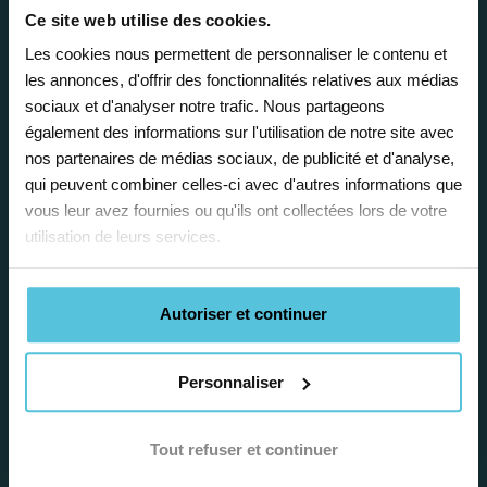
Enseignez près de chez vous, selon
Ce site web utilise des cookies.
vos horaires
Les cookies nous permettent de personnaliser le contenu et
les annonces, d'offrir des fonctionnalités relatives aux médias
Afin de garantir le meilleur
sociaux et d'analyser notre trafic. Nous partageons
accompagnement, nous organisons votre
également des informations sur l'utilisation de notre site avec
emploi du temps en fonction de votre profil,
nos partenaires de médias sociaux, de publicité et d'analyse,
vos disponibilités et votre flexibilité.
qui peuvent combiner celles-ci avec d'autres informations que
vous leur avez fournies ou qu'ils ont collectées lors de votre
utilisation de leurs services.
Autoriser et continuer
Déléguez vos tâches
administratives
Personnaliser
Nos équipes d’experts se chargent de tout
pour vous ! De la recherche de famille
Tout refuser et continuer
jusqu’à la gestion de vos fiches de paie, vos