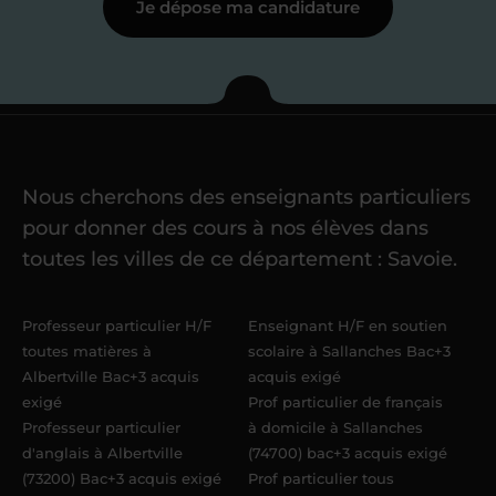
Je dépose ma candidature
Étape 3
Je commence mes
cours
Nous cherchons des enseignants particuliers
Une fois ma candidature validée,
mon
pour donner des cours à nos élèves dans
référent me confie mes premiers
toutes les villes de ce département : Savoie.
élèves
dans un délai de
6 jours
maximum
. Me voilà enseignant(e)
Professeur particulier H/F
Enseignant H/F en soutien
Acadomia.
toutes matières à
scolaire à Sallanches Bac+3
Albertville Bac+3 acquis
acquis exigé
exigé
Prof particulier de français
Professeur particulier
à domicile à Sallanches
d'anglais à Albertville
(74700) bac+3 acquis exigé
(73200) Bac+3 acquis exigé
Prof particulier tous