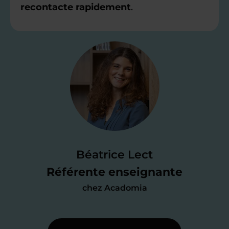
recontacte rapidement
.
Étape 2
Je valide ma
candidature
Je passe un
test de 15 minutes
pour
faire le point sur mes
connaissances
des programmes scolaires
(et pouvoir
Béatrice Lect
me mettre à jour au besoin) et
Référente enseignante
j’échange en direct avec un chargé de
chez Acadomia
recrutement
pour lui faire part de
ma
motivation à enseigner
.