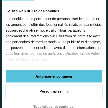
Enseignez près de chez vous, selon
vos horaires
Ce site web utilise des cookies.
Les cookies nous permettent de personnaliser le contenu et
Afin de garantir le meilleur
les annonces, d'offrir des fonctionnalités relatives aux médias
accompagnement, nous organisons votre
sociaux et d'analyser notre trafic. Nous partageons
emploi du temps en fonction de votre profil,
également des informations sur l'utilisation de notre site avec
vos disponibilités et votre flexibilité.
nos partenaires de médias sociaux, de publicité et d'analyse,
qui peuvent combiner celles-ci avec d'autres informations que
vous leur avez fournies ou qu'ils ont collectées lors de votre
utilisation de leurs services.
Autoriser et continuer
Déléguez vos tâches
administratives
Personnaliser
Nos équipes d’experts se chargent de tout
pour vous ! De la recherche de famille
jusqu’à la gestion de vos fiches de paie, vos
Tout refuser et continuer