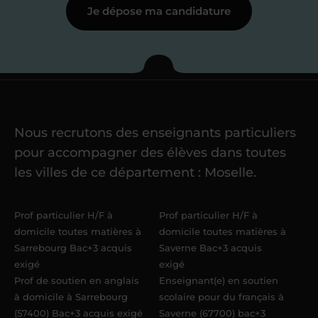
Je dépose ma candidature
Étape 3
Je commence mes
cours
Nous recrutons des enseignants particuliers
Une fois ma candidature validée,
mon
pour accompagner des élèves dans toutes
référent me confie mes premiers
les villes de ce département : Moselle.
élèves
dans un délai de
6 jours
maximum
. Me voilà enseignant(e)
Prof particulier H/F à
Prof particulier H/F à
Acadomia.
domicile toutes matières à
domicile toutes matières à
Sarrebourg Bac+3 acquis
Saverne Bac+3 acquis
exigé
exigé
Prof de soutien en anglais
Enseignant(e) en soutien
à domicile à Sarrebourg
scolaire pour du français à
(57400) Bac+3 acquis exigé
Saverne (67700) bac+3