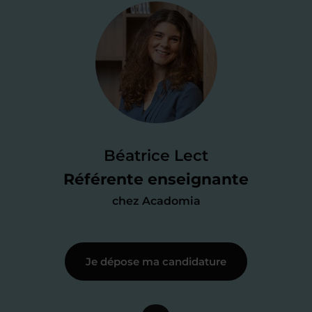
Je valide ma
candidature
Je passe un
test de 15 minutes
pour
faire le point sur mes
connaissances
des programmes scolaires
(et pouvoir
Béatrice Lect
me mettre à jour au besoin) et
Référente enseignante
j’échange en direct avec un chargé de
chez Acadomia
recrutement
pour lui faire part de
ma
motivation à enseigner
.
Je dépose ma candidature
Étape 3