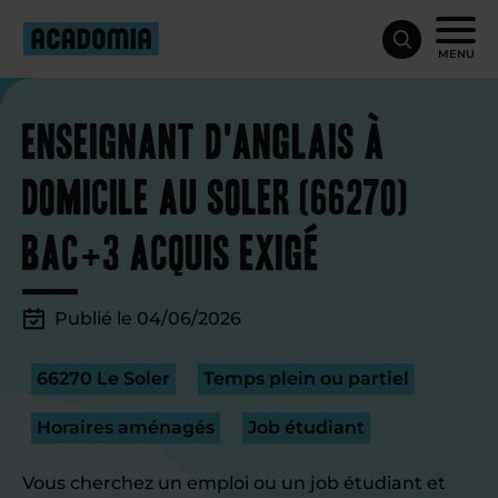
MENU
Enseignant d'anglais à
domicile au Soler (66270)
Bac+3 acquis exigé
Publié le 04/06/2026
66270 Le Soler
Temps plein ou partiel
Horaires aménagés
Job étudiant
Vous cherchez un emploi ou un job étudiant et