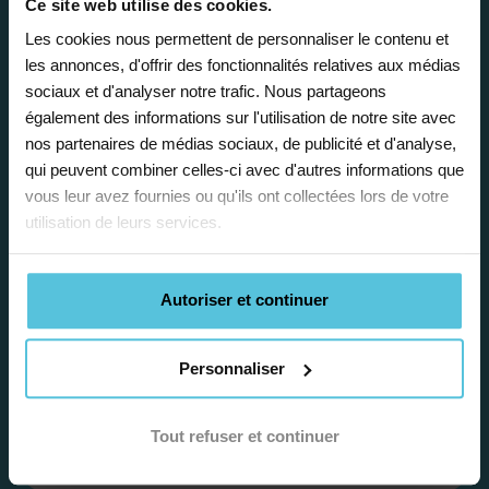
Ce site web utilise des cookies.
accompagnement, nous organisons votre
Les cookies nous permettent de personnaliser le contenu et
emploi du temps en fonction de votre profil,
les annonces, d'offrir des fonctionnalités relatives aux médias
vos disponibilités et votre flexibilité.
sociaux et d'analyser notre trafic. Nous partageons
également des informations sur l'utilisation de notre site avec
nos partenaires de médias sociaux, de publicité et d'analyse,
qui peuvent combiner celles-ci avec d'autres informations que
vous leur avez fournies ou qu'ils ont collectées lors de votre
utilisation de leurs services.
Déléguez vos tâches
administratives
Autoriser et continuer
Nos équipes d’experts se chargent de tout
pour vous ! De la recherche de famille
Personnaliser
jusqu’à la gestion de vos fiches de paie, vos
récapitulatifs mensuel, vos attestation…
Tout refuser et continuer
Nous simplifions votre quotidien.