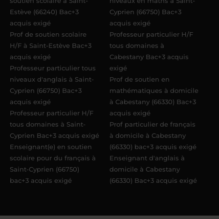
soutien scolaire à Saint-
niveaux en maths à Saint-
Estève (66240) Bac+3
Cyprien (66750) Bac+3
acquis exigé
acquis exigé
Prof de soutien scolaire
Professeur particulier H/F
H/F à Saint-Estève Bac+3
tous domaines à
acquis exigé
Cabestany Bac+3 acquis
Professeur particulier tous
exigé
niveaux d'anglais à Saint-
Prof de soutien en
Cyprien (66750) Bac+3
mathématiques à domicile
acquis exigé
à Cabestany (66330) Bac+3
Professeur particulier H/F
acquis exigé
tous domaines à Saint-
Prof particulier de français
Cyprien Bac+3 acquis exigé
à domicile à Cabestany
Enseignant(e) en soutien
(66330) bac+3 acquis exigé
scolaire pour du français à
Enseignant d'anglais à
Saint-Cyprien (66750)
domicile à Cabestany
bac+3 acquis exigé
(66330) Bac+3 acquis exigé