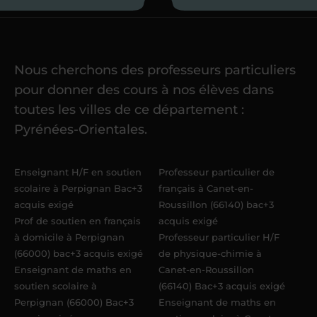
Je commence mes
cours
Nous cherchons des professeurs particuliers
Une fois ma candidature validée,
mon
pour donner des cours à nos élèves dans
référent me confie mes premiers
toutes les villes de ce département :
élèves
dans un délai de
6 jours
Pyrénées-Orientales.
maximum
. Me voilà enseignant(e)
Acadomia.
Enseignant H/F en soutien
Professeur particulier de
scolaire à Perpignan Bac+3
français à Canet-en-
acquis exigé
Roussillon (66140) bac+3
Prof de soutien en français
acquis exigé
à domicile à Perpignan
Professeur particulier H/F
(66000) bac+3 acquis exigé
de physique-chimie à
Enseignant de maths en
Canet-en-Roussillon
soutien scolaire à
(66140) Bac+3 acquis exigé
Perpignan (66000) Bac+3
Enseignant de maths en