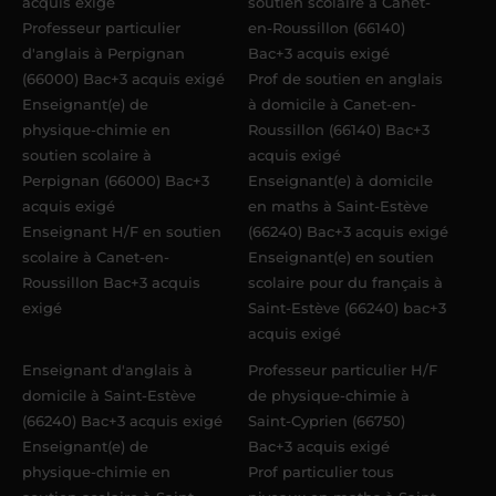
acquis exigé
soutien scolaire à Canet-
Professeur particulier
en-Roussillon (66140)
d'anglais à Perpignan
Bac+3 acquis exigé
(66000) Bac+3 acquis exigé
Prof de soutien en anglais
Enseignant(e) de
à domicile à Canet-en-
physique-chimie en
Roussillon (66140) Bac+3
soutien scolaire à
acquis exigé
Perpignan (66000) Bac+3
Enseignant(e) à domicile
acquis exigé
en maths à Saint-Estève
Enseignant H/F en soutien
(66240) Bac+3 acquis exigé
scolaire à Canet-en-
Enseignant(e) en soutien
Roussillon Bac+3 acquis
scolaire pour du français à
exigé
Saint-Estève (66240) bac+3
acquis exigé
Enseignant d'anglais à
Professeur particulier H/F
domicile à Saint-Estève
de physique-chimie à
(66240) Bac+3 acquis exigé
Saint-Cyprien (66750)
Enseignant(e) de
Bac+3 acquis exigé
physique-chimie en
Prof particulier tous