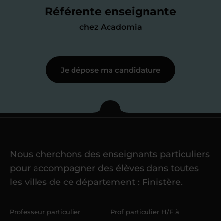
me mettre à jour au besoin) et
Référente enseignante
j’échange en direct avec un chargé de
chez Acadomia
recrutement
pour lui faire part de
ma
motivation à enseigner
.
Je dépose ma candidature
Étape 3
Je commence mes
cours
Nous cherchons des enseignants particuliers
Une fois ma candidature validée,
mon
pour accompagner des élèves dans toutes
référent me confie mes premiers
les villes de ce département : Finistère.
élèves
dans un délai de
6 jours
maximum
. Me voilà enseignant(e)
Professeur particulier
Prof particulier H/F à
Acadomia.