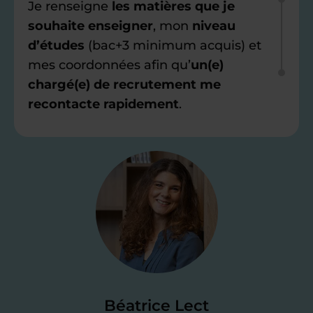
Je renseigne
les matières que je
souhaite enseigner
, mon
niveau
d’études
(bac+3 minimum acquis) et
mes coordonnées afin qu’
un(e)
chargé(e) de recrutement me
recontacte rapidement
.
Étape 2
Je valide ma
candidature
Je passe un
test de 15 minutes
pour
faire le point sur mes
connaissances
des programmes scolaires
(et pouvoir
Béatrice Lect