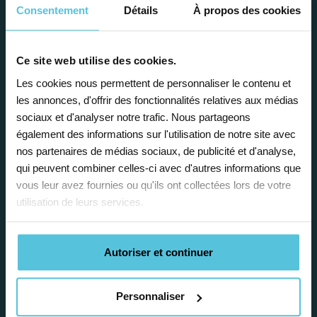
Consentement
Détails
À propos des cookies
Ce site web utilise des cookies.
Les cookies nous permettent de personnaliser le contenu et
Enseignez près de chez vous, selon
les annonces, d'offrir des fonctionnalités relatives aux médias
sociaux et d'analyser notre trafic. Nous partageons
vos horaires
également des informations sur l'utilisation de notre site avec
Afin de garantir le meilleur
nos partenaires de médias sociaux, de publicité et d'analyse,
accompagnement, nous organisons votre
qui peuvent combiner celles-ci avec d'autres informations que
emploi du temps en fonction de votre profil,
vous leur avez fournies ou qu'ils ont collectées lors de votre
vos disponibilités et votre flexibilité.
utilisation de leurs services.
Autoriser et continuer
Personnaliser
Déléguez vos tâches