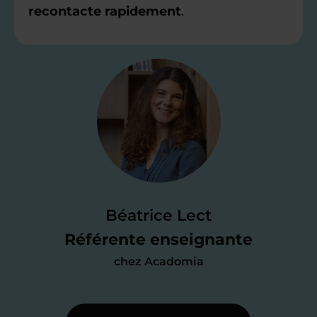
recontacte rapidement
.
Étape 2
Je valide ma
candidature
Je passe un
test de 15 minutes
pour
faire le point sur mes
connaissances
des programmes scolaires
(et pouvoir
Béatrice Lect
me mettre à jour au besoin) et
Référente enseignante
j’échange en direct avec un chargé de
chez Acadomia
recrutement
pour lui faire part de
ma
motivation à enseigner
.