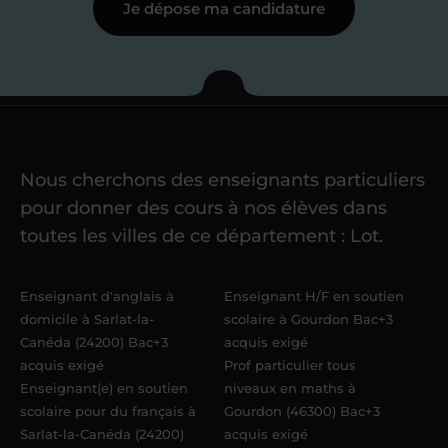
Je dépose ma candidature
Étape 3
Je commence mes
cours
Nous cherchons des enseignants particuliers
Une fois ma candidature validée,
mon
pour donner des cours à nos élèves dans
référent me confie mes premiers
toutes les villes de ce département : Lot.
élèves
dans un délai de
6 jours
maximum
. Me voilà enseignant(e)
Enseignant d'anglais à
Enseignant H/F en soutien
Acadomia.
domicile à Sarlat-la-
scolaire à Gourdon Bac+3
Canéda (24200) Bac+3
acquis exigé
acquis exigé
Prof particulier tous
Enseignant(e) en soutien
niveaux en maths à
scolaire pour du français à
Gourdon (46300) Bac+3
Sarlat-la-Canéda (24200)
acquis exigé