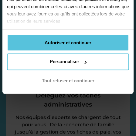
Enseignez près de chez vous, selon
qui peuvent combiner celles-ci avec d'autres informations que
vos horaires
vous leur avez fournies ou qu'ils ont collectées lors de votre
utilisation de leurs services.
Afin de garantir le meilleur
accompagnement, nous organisons votre
emploi du temps en fonction de votre profil,
Autoriser et continuer
vos disponibilités et votre flexibilité.
Personnaliser
Tout refuser et continuer
Déléguez vos tâches
administratives
Nos équipes d’experts se chargent de tout
pour vous ! De la recherche de famille
jusqu’à la gestion de vos fiches de paie, vos