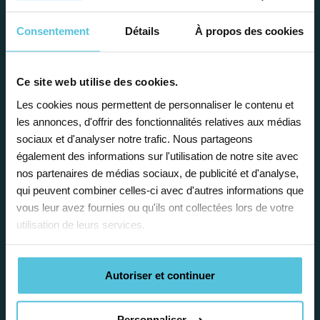
Consentement
Détails
À propos des cookies
Ce site web utilise des cookies.
Les cookies nous permettent de personnaliser le contenu et
Enseignez près de chez vous, selon
les annonces, d'offrir des fonctionnalités relatives aux médias
vos horaires
sociaux et d'analyser notre trafic. Nous partageons
également des informations sur l'utilisation de notre site avec
Afin de garantir le meilleur
nos partenaires de médias sociaux, de publicité et d'analyse,
accompagnement, nous organisons votre
qui peuvent combiner celles-ci avec d'autres informations que
emploi du temps en fonction de votre profil,
vous leur avez fournies ou qu'ils ont collectées lors de votre
vos disponibilités et votre flexibilité.
utilisation de leurs services.
Autoriser et continuer
Personnaliser