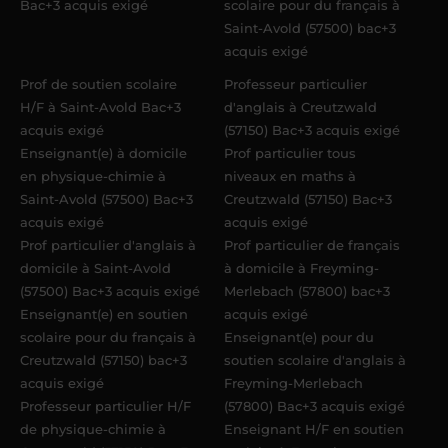
Bac+3 acquis exigé
scolaire pour du français à
Saint-Avold (57500) bac+3
acquis exigé
Prof de soutien scolaire
Professeur particulier
H/F à Saint-Avold Bac+3
d'anglais à Creutzwald
acquis exigé
(57150) Bac+3 acquis exigé
Enseignant(e) à domicile
Prof particulier tous
en physique-chimie à
niveaux en maths à
Saint-Avold (57500) Bac+3
Creutzwald (57150) Bac+3
acquis exigé
acquis exigé
Prof particulier d'anglais à
Prof particulier de français
domicile à Saint-Avold
à domicile à Freyming-
(57500) Bac+3 acquis exigé
Merlebach (57800) bac+3
Enseignant(e) en soutien
acquis exigé
scolaire pour du français à
Enseignant(e) pour du
Creutzwald (57150) bac+3
soutien scolaire d'anglais à
acquis exigé
Freyming-Merlebach
Professeur particulier H/F
(57800) Bac+3 acquis exigé
de physique-chimie à
Enseignant H/F en soutien