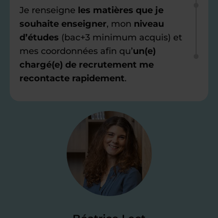
Je renseigne
les matières que je
souhaite enseigner
, mon
niveau
d’études
(bac+3 minimum acquis) et
mes coordonnées afin qu’
un(e)
chargé(e) de recrutement me
recontacte rapidement
.
Étape 2
Je valide ma
candidature
Je passe un
test de 15 minutes
pour
faire le point sur mes
connaissances
des programmes scolaires
(et pouvoir