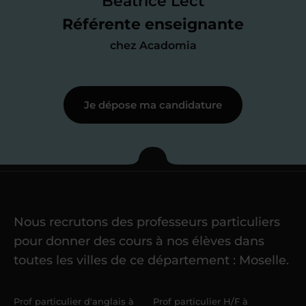
Béatrice Lect
me mettre à jour au besoin) et
Référente enseignante
j’échange en direct avec un chargé de
chez Acadomia
recrutement
pour lui faire part de
ma
motivation à enseigner
.
Je dépose ma candidature
Étape 3
Je commence mes
cours
Nous recrutons des professeurs particuliers
Une fois ma candidature validée,
mon
pour donner des cours à nos élèves dans
référent me confie mes premiers
toutes les villes de ce département : Moselle.
élèves
dans un délai de
6 jours
maximum
. Me voilà enseignant(e)
Prof particulier d'anglais à
Prof particulier H/F à
Acadomia.