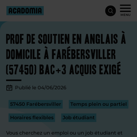
MENU
Prof de soutien en anglais à
domicile à Farébersviller
(57450) Bac+3 acquis exigé
Publié le 04/06/2026
57450 Farébersviller
Temps plein ou partiel
Horaires flexibles
Job étudiant
Vous cherchez un emploi ou un job étudiant et