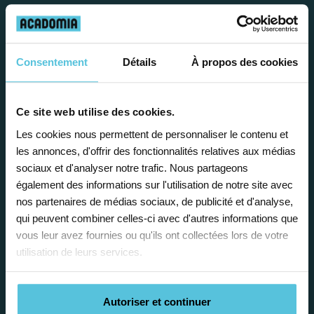
Travailler chez Acadomia
présente de
nombreux
Consentement
Détails
À propos des cookies
avantages
Ce site web utilise des cookies.
Les cookies nous permettent de personnaliser le contenu et
les annonces, d'offrir des fonctionnalités relatives aux médias
sociaux et d'analyser notre trafic. Nous partageons
également des informations sur l'utilisation de notre site avec
Enseignez près de chez vous, selon
nos partenaires de médias sociaux, de publicité et d'analyse,
vos horaires
qui peuvent combiner celles-ci avec d'autres informations que
vous leur avez fournies ou qu'ils ont collectées lors de votre
Afin de garantir le meilleur
utilisation de leurs services.
accompagnement, nous organisons votre
emploi du temps en fonction de votre profil,
vos disponibilités et votre flexibilité.
Autoriser et continuer