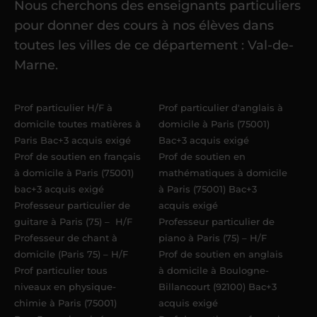
Nous cherchons des enseignants particuliers
Une fois ma candidature validée,
mon
pour donner des cours à nos élèves dans
référent me confie mes premiers
toutes les villes de ce département : Val-de-
élèves
dans un délai de
6 jours
Marne.
maximum
. Me voilà enseignant(e)
Acadomia.
Prof particulier H/F à
Prof particulier d'anglais à
domicile toutes matières à
domicile à Paris (75001)
Paris Bac+3 acquis exigé
Bac+3 acquis exigé
Prof de soutien en français
Prof de soutien en
à domicile à Paris (75001)
mathématiques à domicile
bac+3 acquis exigé
à Paris (75001) Bac+3
Professeur particulier de
acquis exigé
guitare à Paris (75) – H/F
Professeur particulier de
Professeur de chant à
piano à Paris (75) – H/F
domicile (Paris 75) – H/F
Prof de soutien en anglais
Prof particulier tous
à domicile à Boulogne-
niveaux en physique-
Billancourt (92100) Bac+3
chimie à Paris (75001)
acquis exigé