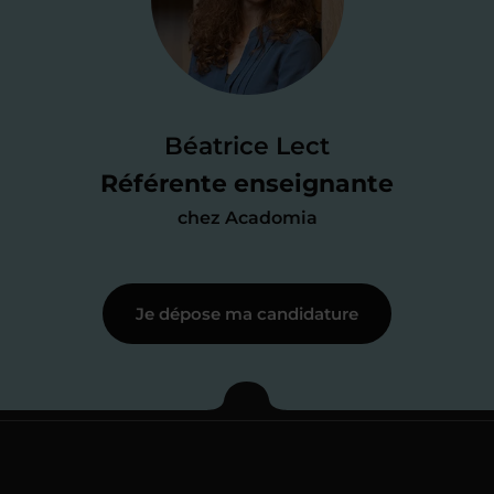
candidature
Je passe un
test de 15 minutes
pour
faire le point sur mes
connaissances
des programmes scolaires
(et pouvoir
Béatrice Lect
me mettre à jour au besoin) et
Référente enseignante
j’échange en direct avec un chargé de
chez Acadomia
recrutement
pour lui faire part de
ma
motivation à enseigner
.
Je dépose ma candidature
Étape 3
Je commence mes
cours