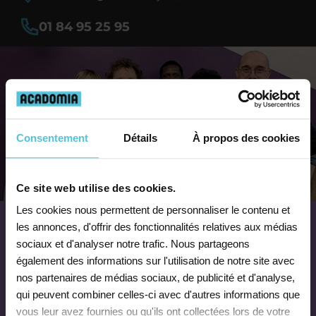
01 84 95 25 95
Consentement
Détails
À propos des cookies
Ce site web utilise des cookies.
Les cookies nous permettent de personnaliser le contenu et
les annonces, d'offrir des fonctionnalités relatives aux médias
sociaux et d'analyser notre trafic. Nous partageons
Travailler chez Acadomia
également des informations sur l'utilisation de notre site avec
présente des avantages
nos partenaires de médias sociaux, de publicité et d'analyse,
qui peuvent combiner celles-ci avec d'autres informations que
vous leur avez fournies ou qu'ils ont collectées lors de votre