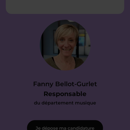
Étape 2
Je valide ma candidature
Je passe un test qui permet de prouver
mon niveau et mes capacités
techniques. J’échange avec un
conseiller musique pour lui faire part
de ma motivation.
Fanny Bellot-Gurlet
Responsable
du département musique
Étape 3
Je dépose ma candidature