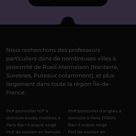
Je commence mes cours
Ma candidature validée, mon référent
musique me confie mes premiers
élèves dans un délai d’une semaine
maximum. Me voici enseignant(e) de
Nous recherchons des professeurs
musique Acadomia.
particuliers dans de nombreuses villes à
proximité de Rueil-Malmaison (Nanterre,
Suresnes, Puteaux notamment), et plus
largement dans toute la région Île-de-
France.
Prof particulier H/F à
Prof particulier d'anglais à
domicile toutes matières à
domicile à Paris (75001)
Paris Bac+3 acquis exigé
Bac+3 acquis exigé
Prof de soutien en français
Prof de soutien en