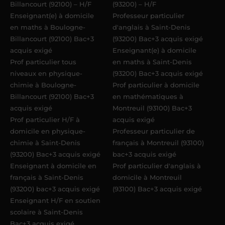
Billancourt (92100) – H/F
(93200) – H/F
Enseignant(e) à domicile
Professeur particulier
en maths à Boulogne-
d'anglais à Saint-Denis
Billancourt (92100) Bac+3
(93200) Bac+3 acquis exigé
acquis exigé
Enseignant(e) à domicile
Prof particulier tous
en maths à Saint-Denis
niveaux en physique-
(93200) Bac+3 acquis exigé
chimie à Boulogne-
Prof particulier à domicile
Billancourt (92100) Bac+3
en mathématiques à
acquis exigé
Montreuil (93100) Bac+3
Prof particulier H/F à
acquis exigé
domicile en physique-
Professeur particulier de
chimie à Saint-Denis
français à Montreuil (93100)
(93200) Bac+3 acquis exigé
bac+3 acquis exigé
Enseignant à domicile en
Prof particulier d'anglais à
français à Saint-Denis
domicile à Montreuil
(93200) bac+3 acquis exigé
(93100) Bac+3 acquis exigé
Enseignant H/F en soutien
scolaire à Saint-Denis
Bac+3 acquis exigé