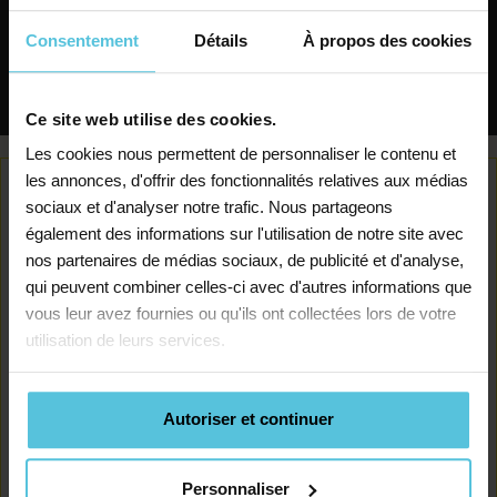
à Villecresnes
échanges réguliers
Consentement
Détails
À propos des cookies
Rechercher
Pour suivre vos progrès, je fais le point
Ce site web utilise des cookies.
avec votre enseignant et vous rappelle
Les cookies nous permettent de personnaliser le contenu et
pour m’assurer que les cours
les annonces, d'offrir des fonctionnalités relatives aux médias
répondent bien à vos objectifs.
sociaux et d'analyser notre trafic. Nous partageons
également des informations sur l'utilisation de notre site avec
nos partenaires de médias sociaux, de publicité et d'analyse,
qui peuvent combiner celles-ci avec d'autres informations que
vous leur avez fournies ou qu'ils ont collectées lors de votre
utilisation de leurs services.
Autoriser et continuer
Personnaliser