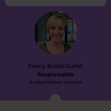
Étape 2
Nous vous envoyons
une proposition
d’accompagnement
Vous avez reçu notre devis et il répond
à vos attentes ? Parfait. Dès
Fanny Bellot-Gurlet
maintenant, nous prenons en charge
Responsable
toute l’organisation pour mettre en
du département musique
place votre cours le plus tôt possible.
Étape 3