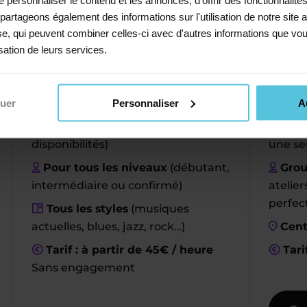
s partageons également des informations sur l'utilisation de notre sit
en ligne
en c
yse, qui peuvent combiner celles-ci avec d'autres informations que vou
isation de leurs services.
Toute l’année
Pend
(zone 
Informations pratiques
Infor
nuer
Personnaliser
A
Séances de 30 min, 1h, 1h30 ou
2h
/ semaine (selon vos
10h 
disponibilités)
une se
Pour tous les niveaux
(débutant,
Grou
intermédiaire ou confirmé)
atelie
perfe
Tous les styles
(musiques
actuelles, blues, jazz, rock…)
Cent
Tarif : à partir de 45€ / heure
Tari
Sans engagement