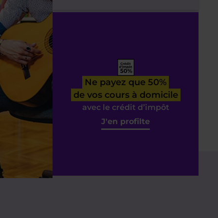
Ne payez que 50%
de vos cours à domicile
avec le crédit d’impôt
J'en profilte