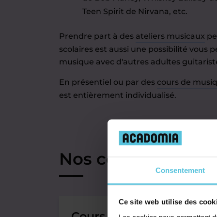
Teen Spirit de Nirvana, etc.
Prendre part à des
ateliers musicaux
pe
scolaires est aussi une possibilité vous 
musique avec d'autres adultes guitarist
En présentiel ou par des
cours de musiq
est entièrement individualisé.
Nos cours de guita
Consentement
Ce site web utilise des cook
Cours particuliers
Les cookies nous permettent de 