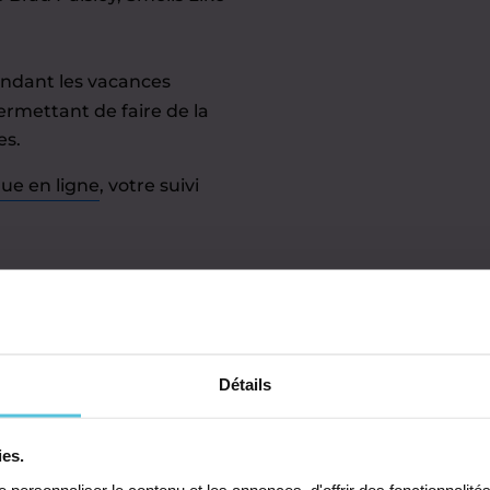
ndant les vacances
permettant de faire de la
es.
ue en ligne
, votre suivi
re pour les adultes
Détails
ies.
Cours particuliers
Ateli
personnaliser le contenu et les annonces, d'offrir des fonctionnalité