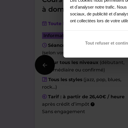
et d'analyser notre trafic. Nou
à domicile
sociaux, de publicité et d'anal
ont collectées lors de votre util
Toute l’année
Informations pratiques
Tout refuser et conti
Séances de 1h à 2h
/ semaine
(selon vos disponibilités)
Pour tous les niveaux
(débutant,
intermédiaire ou confirmé)
Tous les styles
(jazz, pop, blues,
rock…)
Tarif : à partir de 26,40€ / heure
après crédit d’impôt
?
Sans engagement