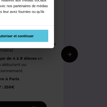
e avec nos partenaires de médias
entre
s leur avez fournies ou qu'ils
ant les vacances scolaires
C)
mations pratiques
utoriser et continuer
de cours
(5 séances de 2h sur
maine)
pe de 4 à 8 élèves
en
rs débutant ou
ctionnement
re à Paris
f : 250€