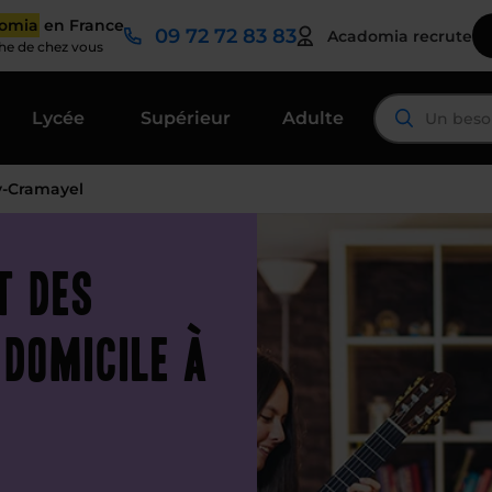
domia
en France
09 72 72 83 83
Acadomia recrute
che de chez vous
Lycée
Supérieur
Adulte
y-Cramayel
t des
 domicile à