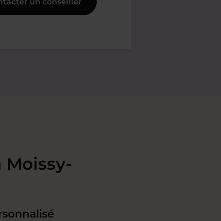
tacter un conseiller
à Moissy-
rsonnalisé