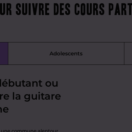
our suivre des cours par
Adolescents
débutant ou
e la guitare
me
ns une commune alentour