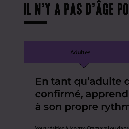
Il n’y a pas d’âge p
Adultes
En tant qu’adulte 
confirmé, apprendr
à son propre ryth
Vous résidez à Moissy-Cramayel ou da